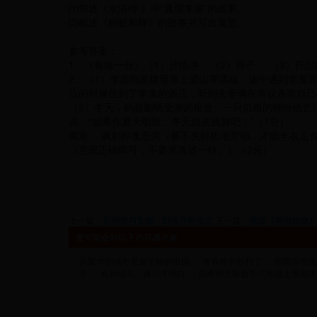
⑴简述《水浒传 》中“真假李逵”的故事。
⑵概述《蚂蚁和蝉》的故事并写出寓意。
参考答案：
1、（每格一分）（1）沙悟净 （2）祥子 （3）托
2、（1）李逵回家接母亲上梁山享清福，途中遇到李鬼
店的时候住到了李鬼的酒店，听到夫妻俩在商议杀害自己
（2）冬天．蚂蚁翻晒受潮的粮食，一只饥饿的蝉向他乞讨
说：“如果你夏天唱歌，冬天就去跳舞吧！”（1分）
寓意： 讽刺好逸恶劳（要不失时机地劳动，才能丰衣足
（意思正确即可，不要求表述一样。）（2分）
上一篇：
孔明便与玄德、刘琦升帐坐定
下一篇：
概述《拇指姑娘》
您可能会对以下内容感兴趣
从繁华的城市重返宁静的田园
青春终于胜利了
那辆车也真
个
直到现在，保尔才明白
西南师大版数学六年级上册期末