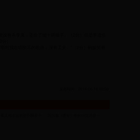
便没有杀李鬼，还给了他十两银子。（2分）但是李逵住
2分）
“那时我在唱悦耳的歌曲，没有工夫。”（2分）蚂蚁笑着
发布时间：2014-06-16 00:00
斯库人根本没有想到我要干
高尔基《童年》中的小茨冈是一