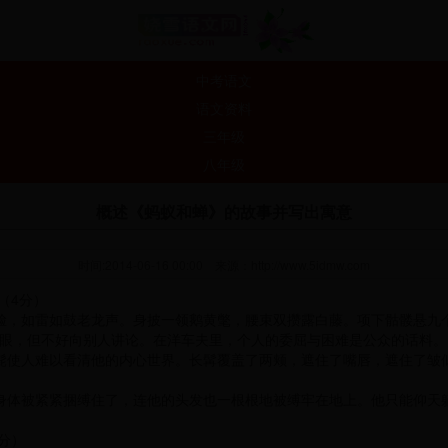
中考语文
语文资料
三年级
八年级
概述《蚂蚁和蝉》的故事并写出寓意
时间:2014-06-16 00:00
来源：
http://www.5idmw.com
（4分）
脸，如雷如鼓老龙声。身披一领鹅黄氅，腰束双攒露白藤。项下骷髅悬九
心眼，但不好向别人讲论。在洋车夫里，个人的委屈与困难是公众的话料
髭使人难以看清他的内心世界。长髯覆盖了两颊，遮住了嘴唇，遮住了皱
身体被紧紧捆缚住了，连他的头发也一根根地被缚牢在地上。他只能仰天
分）