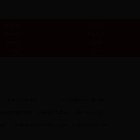
高考语文
语文试题
教学资料
学生作文
四年级
五年级
九年级
高中
个，手持宝杖甚峥嵘。（ ）（2）他确乎有点像一棵
。（ ）
似树皮的黝黑脸膛，一根根迎风飘动，，颇有长者风度。
躺着，太阳晒得他睁不开眼睛。这时，他听到四周有一种