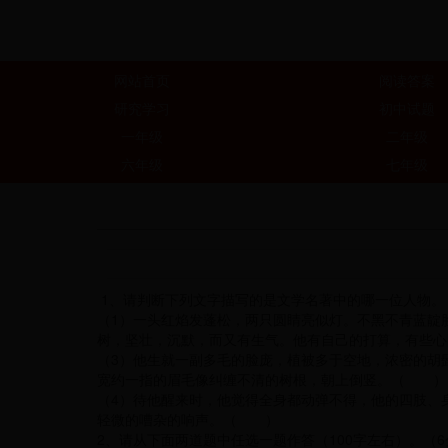
网站首页
阅读答案
研究学习
初中试题
一年级
二年级
六年级
七年级
1、请判断下列文字描写的是文学名著中的哪一位人物。
（1）一头红焰发蓬松，两只圆睛亮似灯。不黑不青蓝靛
树，坚壮，沉默，而又有生气。他有自己的打算，有些
（3）他生就一副多毛的脸庞，植被多于空地，浓密的胡
宽约一指的眉毛像纠缠不清的树根，朝上倒竖。（ ）
（4）待他醒来时，他觉得全身都动弹不得，他的四肢、
轻微的嘈杂的响声。（ ）
2、请从下面两道题中任选一题作答（100字左右）。（6