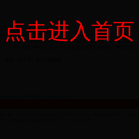
点击进入首页
尔斯泰 （4）格列佛
冒自己的名剪径打劫，砍了李鬼一刀。（2分）听李鬼说要赡养九十老母，
，知道被骗，就挥舞着板斧冲出来一斧把李鬼砍成两段，李鬼妻逃走。（
。（1分）蚂蚁对蝉说：“你为什么不在夏天储存点粮食呢？”蝉回答说：
食；要是一味享受，最后只能挨饿。）
中拇指姑娘怎样发现并救活生命垂危的小燕子
是可爱
我们沿着小路散步到井房
我把九月三十日，即我登陆的周年
不来夫
复
马克吐温《汤姆·索亚历险记》汤
高尔基《童年》