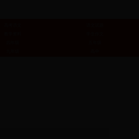
高考语文
语文试题
教学资料
学生作文
四年级
五年级
九年级
高中