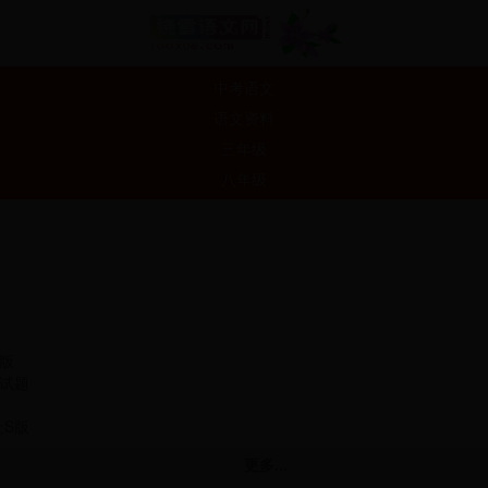
中考语文
语文资料
三年级
八年级
版
试题
S版
更多...