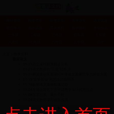
网站首页
阅读答案
中考语文
高考语文
语文试题
研究学习
初中试题
语文资料
教学资料
学生作文
一年级
二年级
三年级
四年级
五年级
六年级
七年级
八年级
九年级
高中
主页
>
教学资料
教研论文
01-21
语文课程标准解读分析
01-21
语文教师的“三观”知多少
01-21
解读余杭区新课程中学语文发展性学力评价方案
01-19
“故事新编”构思法详细例谈
11-10
参加语文课外听课活动
11-04
生活化背景下古诗词教学设计的关注点
11-04
汉字积累，重在平时
11-04
语文教师读写修炼浅谈
更多...