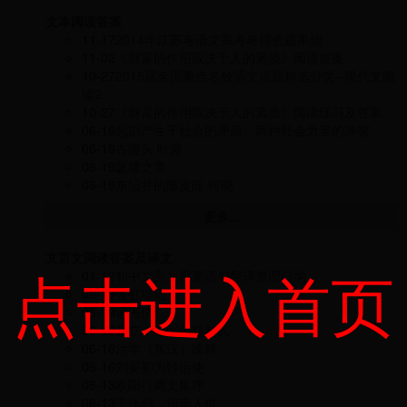
文本阅读答案
11-17
2014年江苏卷语文高考卷特色题串烧
11-02
《财富的作用取决于人的素质》阅读答案
10-27
2015届全国重点名校语文试题精选分类--现代文阅
读2
10-27
《财富的作用取决于人的素质》阅读练习及答案
06-19
悲剧产生于社会的矛盾、两种社会力量的冲突
06-19
古渡头 叶紫
06-19
废墟之美
06-19
东坛井的陈皮匠 何晓
更多...
文言文阅读答案及译文
点击进入首页
01-12
初中文言文重要语句翻译整理归纳
06-19
偃虹堤记
06-19
记丐侠
06-19
赵立，徐州张益村人
06-16
治学（东汉）徐幹
06-16
刘晏初为转运使
06-13
欧阳行周文集序
06-13
于休烈，河南人也