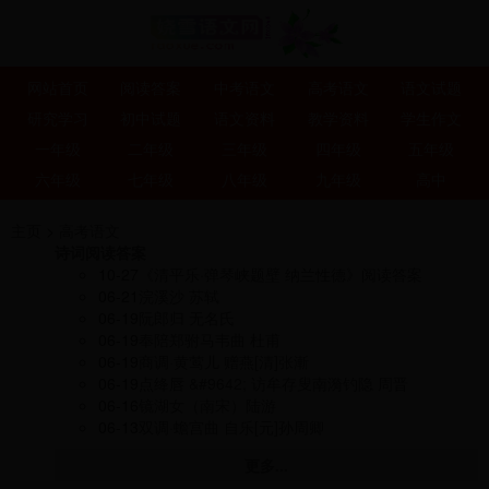
网站首页
阅读答案
中考语文
高考语文
语文试题
研究学习
初中试题
语文资料
教学资料
学生作文
一年级
二年级
三年级
四年级
五年级
六年级
七年级
八年级
九年级
高中
主页
>
高考语文
诗词阅读答案
10-27
《清平乐·弹琴峡题壁 纳兰性德》阅读答案
06-21
浣溪沙 苏轼
06-19
阮郎归 无名氏
06-19
奉陪郑驸马韦曲 杜甫
06-19
商调·黄莺儿 赠燕[清]张漸
06-19
点绛唇 &#9642; 访牟存叟南漪钓隐 周晋
06-16
镜湖女（南宋）陆游
06-13
双调·蟾宫曲 自乐[元]孙周卿
更多...