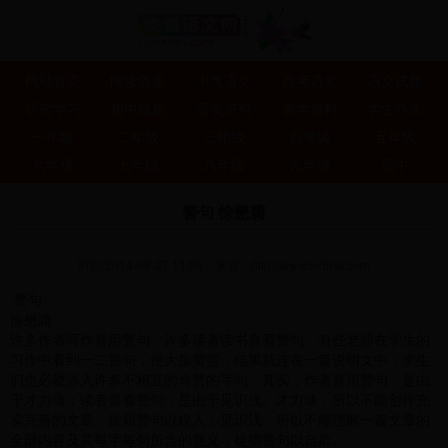
网站首页
阅读答案
中考语文
高考语文
语文试题
研究学习
初中试题
语文资料
教学资料
学生作文
一年级
二年级
三年级
四年级
五年级
六年级
七年级
八年级
九年级
高中
警句 徐懋庸
时间:2014-08-27 11:38
来源：
http://www.5idmw.com
警句
徐懋庸
许多作者写作喜用警句，许多读者读书喜看警句。有些老师在学生的
习作中看到一二警句，便大加赞赏，结果就连在一篇说明文中，学生
们也必硬添入许多不相宜的奇警的字句。其实，作者喜用警句，是由
于才力薄；读者喜看警句，是由于见识浅。才力薄，所以不能创作充
实完善的文章，徒藉警句以娱人；见识浅，所以不能理解一篇文章的
全部内容及其每字每句所含的意义，徒摘警句以自欺。