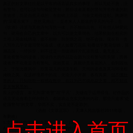
真正的好文章往往是以平常的语言说真实的事理，所以无处不善，没
有警句，也可以说句句都是警句；那些读者喜看的警句并非作者的刻
意追求，而是自然天成的，有如锦上添花，与全文相得益彰。陶渊明
的“采菊东篱下，悠然见南山”，是本来人人能道的平凡的句子，在
《饮酒》诗里与其他诗句浑然一体，并不独自出色。可有些人钟爱此
句，硬用在自己的文章中，以为可以使文章增色，结果恰如在粗劣的
土布上用金线绣花，极不相称，且所绣之花，绝不会佳。现在有一类
人写作几乎全篇用警句凑成，使人如看万花筒,初看似乎繁花似锦，莫
测高深，一经拆穿，则不过是一些玻璃碎片乱凑而成，毫无意义。
喜欢看警句的读者，阅读伟大的作品定会因为没有警句而失望，而善
读者并不在意是否有警句。就如赏花，真能欣赏名花的人，会到园地
上，于阳光微风中，欣赏花儿的活泼生机、天然的姿色及其与环境相
掩映之美。在这样境界中的花，无论大小开谢，各有其美。
但不懂欣
赏的人，只知折取一枝插在瓶中，自以为已尽得此花之美，却不知这
是大煞风景的。
世上的语言，本无所谓“奇警”与“平凡”，关键在于运用得当。好作品的
语言无论有着怎样的特点，都能表达充实完善的内容。那些只追求“处
处须警句”的文章，华而不实，实在是不足取的。
（选自《文章正宗》，天津人民出版社2011年版，
有删改）
点击进入首页
1.文章表达的主要观点是（ ▲ ）（3分）
A．写说明文,不必硬添入许多奇警的句子。