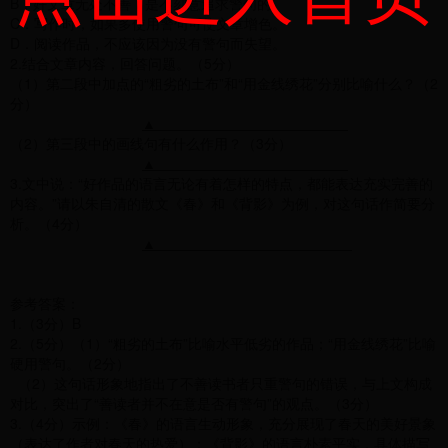
B．好文章无处不善，是不刻意追求警句的。
C．写作时，如果多使用警句可使文章增色。
D．阅读作品，不应该因为没有警句而失望。
2.结合文章内容，回答问题。（5分）
（1）第二段中加点的“粗劣的土布”和“用金线绣花”分别比喻什么？（2
分）
▲
（2）第三段中的画线句有什么作用？（3分）
▲
3.文中说：“好作品的语言无论有着怎样的特点，都能表达充实完善的
内容。”请以朱自清的散文《春》和《背影》为例，对这句话作简要分
析。（4分）
▲
参考答案：
1.（3分）B
2.（5分）（1）“粗劣的土布”比喻水平低劣的作品；“用金线绣花”比喻
硬用警句。（2分）
（2）这句话形象地指出了不善读书者只重警句的错误，与上文构成
对比，突出了“善读者并不在意是否有警句”的观点。（3分）
3.（4分）示例：《春》的语言生动形象，充分展现了春天的美好景象
（表达了作者对春天的热爱）；《背影》的语言朴素平实，具体描写