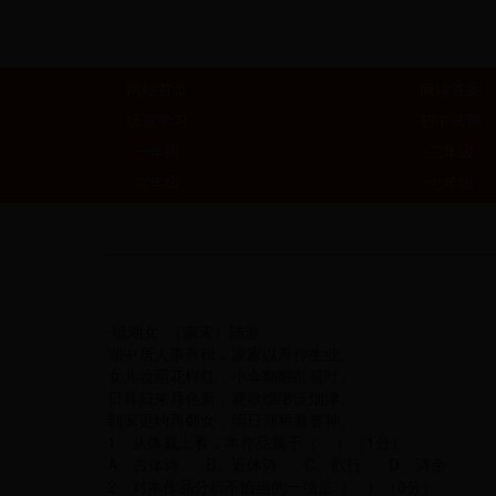
网站首页
阅读答案
研究学习
初中试题
一年级
二年级
六年级
七年级
镜湖女 （南宋）陆游
湖中居人事舟楫，家家以舟作生业。
女儿妆面花样红，小伞翻翻乱荷叶。
日暮归来月色新，菱歌缥缈泛烟津。
到家更约西邻女，明日湖桥看赛神。
1、从体裁上看，本作品属于（ ）（1分）
A、古体诗 B、近体诗 C、歌行 D、诗余
2、对本作品分析不恰当的一项是（ ）（3分）