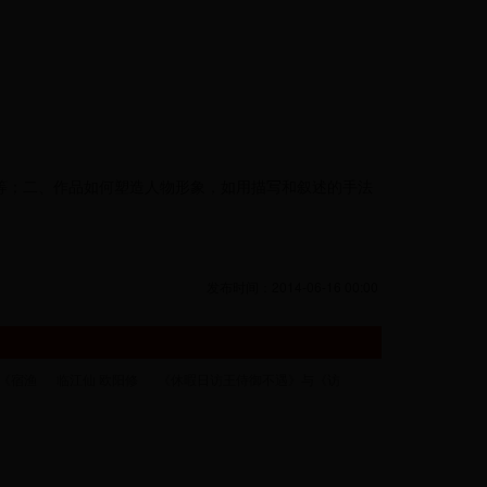
等；二、作品如何塑造人物形象，如用描写和叙述的手法
发布时间：2014-06-16 00:00
《宿渔
临江仙 欧阳修
《休暇日访王侍御不遇》与《访