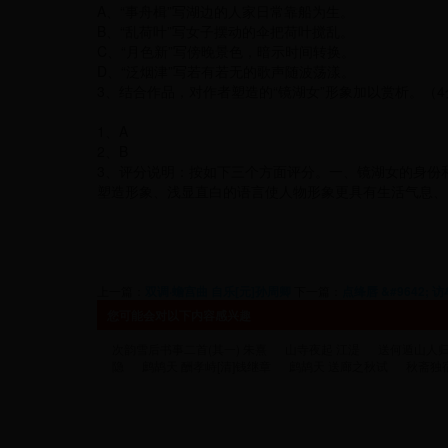
A、“事舟楫”写湖边的人家日常靠船为生。
B、“乱荷叶”写女子摆动的伞把荷叶搅乱。
C、“月色新”写傍晚景色，暗示时间转换。
D、“泛烟津”写若有若无的歌声随波荡漾。
3、结合作品，对作者塑造的“镜湖女”形象加以赏析。（4
1、A
2、B
3、评分说明：按如下三个方面评分。一、镜湖女的身份
塑造形象、浅显直白的语言使人物形象更具有生活气息、
上一篇：
双调·蟾宫曲 自乐[元]孙周卿
下一篇：
点绛唇 &#9642;
您可能会对以下内容感兴趣
次韵雪后书事二首(其一) 朱熹
山寺夜起 江湜
送何遁山人
隐
鹧鸪天 酬孝峙[清]钱继章
鹧鸪天 送廊之秋试
秋斋独