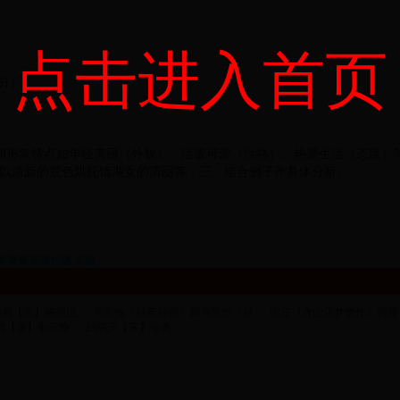
点击进入首页
分）
和形象特点如年轻美丽（外貌）、活泼可爱（性格）、热爱生活（态度）
以清新的景色烘托镜湖女的清丽等；三、结合例子作具体分析。
 访牟存叟南漪钓隐 周晋
归蜀【宋】梅尧臣
韦应物《秋斋独宿》和韦苏州《秋
韦庄《含山店梦觉作》郭震
宿【唐】韦应物
鹧鸪天【宋】张炎