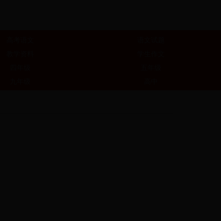
高考语文
语文试题
教学资料
学生作文
四年级
五年级
九年级
高中