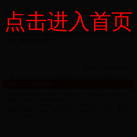
点击进入首页
(2)散曲中的燕子为何不衔泥而衔花？作者这样写抒发了怎样的情？
（4分）
（1）拟人,用典，虚实结合。
（2）怜惜花朵零落，衔花去修补彩绘的房梁上彩绘的花朵。抒发了惜
花伤春、痛惜衰败的感情。
发布时间：2014-06-19 17:38
上一篇：
点绛唇 &#9642; 访牟存叟南漪钓隐 周晋
下一篇：
奉陪郑驸马韦曲 杜甫
您可能会对以下内容感兴趣
次韵雪后书事二首(其一) 朱熹
山寺夜起 江湜
送何遁山人归蜀【宋】
梅尧臣
韦应物《秋斋独宿》和韦苏州《秋
韦庄《含山店梦觉作》郭
震《宿渔
临江仙 欧阳修
《休暇日访王侍御不遇》与《访隐
鹧鸪天
酬孝峙[清]钱继章
鹧鸪天 送廊之秋试
秋斋独宿【唐】韦应物
鹧鸪
天【宋】张炎