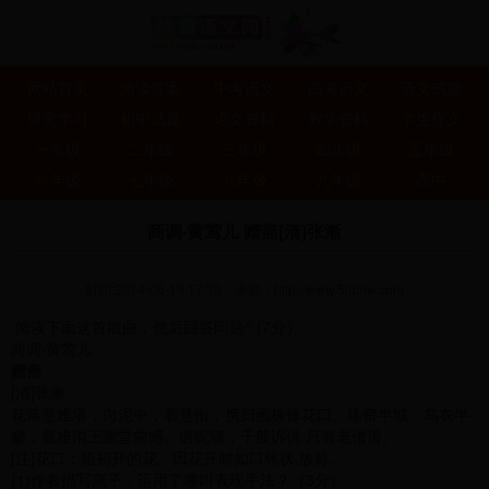
网站首页
阅读答案
中考语文
高考语文
语文试题
研究学习
初中试题
语文资料
教学资料
学生作文
一年级
二年级
三年级
四年级
五年级
六年级
七年级
八年级
九年级
高中
商调·黄莺儿 赠燕[清]张漸
时间:2014-06-19 17:38
来源：
http://www.5idmw.com
阅读下面这首散曲，然后回答问题^ (7分）
商调·黄莺儿
赠燕
[清]张漸
花落意难堪，向泥中，着意衔，携归画栋修花口。珠帘半城，乌衣半
掺，最难消王謝堂前憾。语呢喃，千般诉说.只有老僧谙。
[注]花口：指初开的花。因花开时如口张状,故称。
(1)作着描写燕子，运用了哪叫表现手法？（3分）