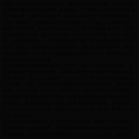
然而，悲剧不仅表现冲突与毁灭，而且表现抗争与拼搏，这是悲剧具
有审美价值的最根本的原因。鲁迅说过：“悲剧将人生的有价值的东西
毁灭给人看”。这种毁灭是抗争、拼搏以后的毁灭，抗争与拼搏体现了
人的一种精神。古希腊神话中普罗米修斯为了人类从天上盗取火种，
触怒了主神宙斯，被锁在高加索山崖上，每日遭神鹰啄食肝脏，但普
罗米修斯毫不屈服，最后坠入深渊。罗丹的大理石雕塑《马身人首》
中，人臂绝望地扑向一个它所抓不到的目标，而马足则陷于尘土不能
自拔，表现出人性学科网与兽性的冲突，象征着灵与肉的斗争，具有
强烈的悲剧性。可以说，没有抗争就没有悲剧，冲突、抗争与毁灭是
构成悲剧的三个主要因素。
悲剧的审美价值的载体只能是文学艺术。因为人生有价值的东西、美
好事物的毁灭是令人伤悲的，因此现实中的悲剧不能作为直接的审美
对象来欣赏，否则人就是泯灭了人性的人了。现实中的悲剧只能激起
人的同情、义愤，迫使人采取严肃的伦理态度和实践行动。民主革命
时期，在演出歌剧《白毛女》的过程中，曾多次出现扮演地主黄世仁
的演员被打甚至险遭枪击的事件，这是人们以实际的道德评价代替了
审美活动。现实的悲剧只在客观上具有悲剧的审美性质，它们必须以
文学艺术的形式表现出来，才能成为欣赏的对象，美学上所谓的“以悲
为美”才能实现。
悲剧成为审美对象只能以文学艺术的形式出现，原因在于它需要建立
悲剧事件与人的心理距离。不仅遥远的时间会使过去的现实悲剧的悲
惨因素淡化，就是很近的时间间隔也可以使人不陷入现实。这里还有