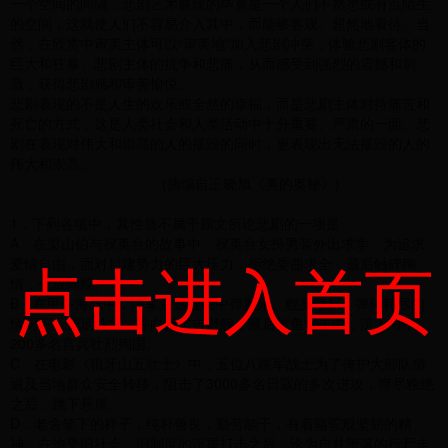
一个空间的间隔，悲剧艺术展现的毕竟是一个人们不熟悉或有点陌生
的空间，这就使人们不容易介入其中，而能够客观、超然地看待。当
然，在欣赏中审美主体可以“审美地”加入悲剧冲突，体验悲剧客体的
巨大和狂暴、悲剧主体的抗争和悲痛，从而感受到强烈的震撼和刺
激，获得悲剧感和审美愉悦。
悲剧表现的不是人生的欢乐或全然的幸福，而是悲剧主体对待痛苦和
死亡的方式，这是人类社会和人类活动中十分重要、严肃的一面。悲
剧在表现对伟大和崇高的人的摧毁的同时，更表现出无法摧毁的人的
伟大和崇高。
(摘编自王晓旭《美的奥秘》)
1．下列各项中，其性质不属于原文所论悲剧的一项是
A．在梁山伯与祝英台的故事中，祝英台女扮男装外出求学，为追求
点击进入首页
爱情自由，面对封建势力的巨大压力，拒绝委曲求全，最后触碑殉
情，化成蝴蝶。
B．在甲午海战中，清军致远舰在中弹累累、舰身倾斜、弹药耗尽的
情况下，开足马力，冲向日本吉野舰，最后被鱼雷击中，沉人海中，
200多名官兵壮烈殉国。
C．在电影《狼牙山五壮士》中，五位八路军战士为了掩护大部队撤
退及当地群众安全转移，阻击了3000多名日寇的多次进攻，弹尽粮绝
之后，跳下悬崖。
D．老舍笔下的祥子，纯朴善良，勤劳能干，有着骆驼般坚韧的精
神，在饱受旧社会、旧制度的沉重打击之后，沦为自甘堕落的行尸走