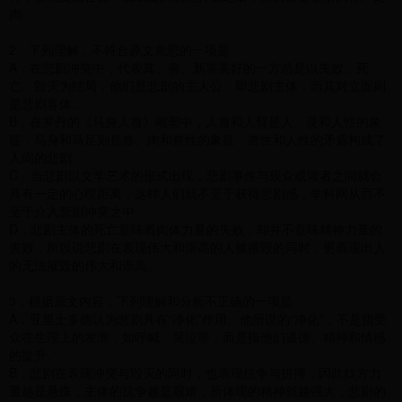
肉。
2．下列理解，不符合原文意思的一项是
A．在悲剧冲突中，代表真、善、新等美好的一方总是以失败、死
亡、毁灭为结局，他们是悲剧的主人公，即悲剧主体，而其对立面则
是悲剧客体。
B．在罗丹的《马身人首》雕塑中，人首和人臂是人、灵和人性的象
征，马身和马足则是兽、肉和兽性的象征，兽性和人性的矛盾构成了
人间的悲剧。
C．当悲剧以文学艺术的形式出现，悲剧事件与观众或读者之间就会
具有一定的心理距离，这样人们就不至于获得悲剧感，学科网从而不
至于介入悲剧冲突之中。
D．悲剧主体的死亡意味着肉体力量的失败，却并不意味精神力量的
失败，所以说悲剧在表现伟大和崇高的人被摧毁的同时，更表现出人
的无法摧毁的伟大和崇高。
3．根据原文内容，下列理解和分析不正确的一项是
A．亚里士多德认为悲剧具有“净化”作用。他所说的“净化”，不是指受
众在生理上的发泄，如呼喊、哭泣等，而是指他们道德、精神和情感
的提升。
B．悲剧在表现冲突与毁灭的同时，也表现抗争与拼搏，因此奴方力
量越是悬殊，主体的抗争越是艰难，所体现的精神就越强大，悲剧的