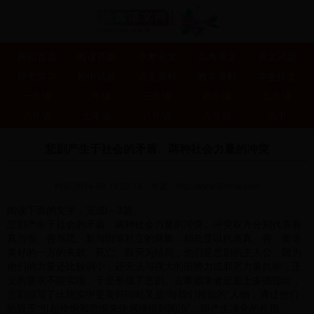
网站首页
阅读答案
中考语文
高考语文
语文试题
研究学习
初中试题
语文资料
教学资料
学生作文
一年级
二年级
三年级
四年级
五年级
六年级
七年级
八年级
九年级
高中
悲剧产生于社会的矛盾、两种社会力量的冲突
时间:2014-06-19 22:13
来源：
http://www.5idmw.com
阅读下面的文字，完成l～3题。
悲剧产生于社会的矛盾、两种社会力量的冲突。冲突双方分别代表着
真与假、善与恶、新与旧等对立的两极，却总是以代表真、善、新等
美好的一方的失败、死亡、毁灭为结局，他们是悲剧的主人公。因为
他们的力量还比较弱小，还无法与强大的旧势力或邪恶力量抗衡，正
义的要求不能实现，于是形成了悲剧。古希腊学者亚里士多德指出，
悲剧描写了比现实中更美好同时又是“与我们相似的”人物，通过他们
的毁灭“引起怜悯和恐惧来使感情得到陶冶”，即产生净化的作用。