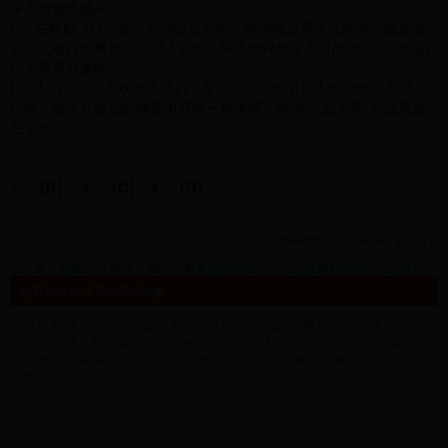
审美价值也越高。
C．在歌剧《白毛女》的演出过程中，扮演地主黄世仁的演员被激愤
的观众殴打的事件，说明人们的实际道德评价是不可能把现实的悲剧
作为审美对象的。
D．人们之所以喜欢欣赏悲剧，是因为悲剧会引起人的悲伤、畏惧、
怜悯，使人在强烈的痛苦中获得一种快感，所谓“以悲为美”的意思全
在于此。
1．
【
B
】
2．
【
C
】
3．
【
D
】
发布时间：2014-06-19 22:13
上一篇：
古渡头 叶紫
下一篇：
《财富的作用取决于人的素质》阅读练习及答案
您可能会对以下内容感兴趣
峡谷 阿城
秋天的苇荡
周代，尽管关于食品安全事件的记
晒月
亮
（不）相信 龙应台
爱的回音壁
艺术与中国社会 宗白华
粮食
学群
活着 余华
郭沫若先生的剧本《屈原》里婵娟
横江西望阻西
秦