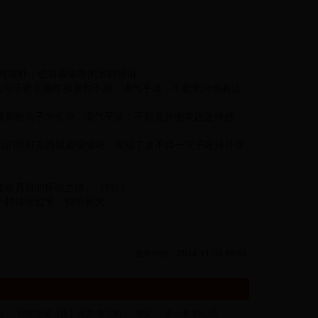
良与淳朴；也有着浓厚的乡村情谊。
后的句子语言顺序和原句不用，语气平淡，不能充分地表达
改后的句子为长句，语气平淡，不能充分地表达这种感
我们将好东西留着慢慢吃，变现了舍不得一下子吃掉月饼
皮纸月饼的怀念之情。（1分）
一样快乐过节，快乐长大。
发布时间：2014-11-02 19:56
台
仰望忠诚【美】保罗·詹尼斯
继父
多一事 刘心武