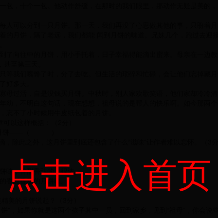
一包，十个一包。他动作舒缓，在那时的我们眼里，那动作无疑是美的，
每人可以分到一只月饼。那一天，我们再没了心思做其他的事，只盼着月
着的月饼，隔了老远，我们都能 闻到月饼的味道。兄妹几个，跑过去迎
。
到了向往中的月饼，用小手托着，日子幸福得能滴出蜜来。母亲在一边教
，甚至第三天。
只等我们嘴馋了时，分了去吃。但生活的琐碎和忙碌，会让他们忘掉藏月
了好多天。
寡母过活，自是没钱买月饼。中秋时，别人家欢歌笑语，他们家却冷冷清
年幼，不明白这句话，现在想想，祖母说的是帮人的快乐啊。如今那两个
，忘不了小时候用牛皮纸包着的月饼。
章可以这样概括：（2分）
吃月饼——（ ）
滴，除此之外，这月饼里到底还包含了什么“滋味”让作者难以忘怀。（3
点击进入首页
饼味，香甜香甜的，很浓。
的香甜香甜的月饼味。
装精美的月饼说起？（3分）
月饼”，如果你就是这两个孩子其中一员，回到家乡，见到“祖母”，你会说