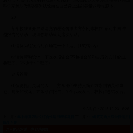
科学家鲍尔?海斯德为试验而在自己身上注射微量的毒蛇腺体。
20
某学校准备开展邀请党的理论传播者方永刚来校作“感动中国”专
题报告的活动，现请你帮助策划这次活动。
⑴请你为这次活动在确定一个主题。(15字以内)
⑵请你帮助设计一下这次报告会(不包括会前和会后的安排)的主
要程序。(不少于4个程序)
参考答案：
⑴值得托付灵魂的人——方永刚⑵主持人简介方永刚的英雄事
迹、向英雄献花、方永刚作报告、学生代表发言、校长作总结发言。
发布时间：2015-10-23 16:26
上一篇：
年中考复习语文综合性运用精练题目
下一篇：
中考复习语文综合性运用精
练复习题
您可能会对以下内容感兴趣