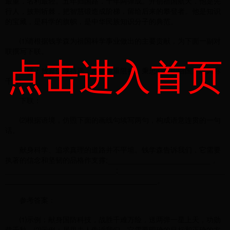
最重，名利最轻。五年归国路，十年两弹成。开创祖国航天，他是先
行人，披荆斩棘，把智慧锻造成阶梯，留给后来的攀登者。他是知识
的宝藏，是科学的旗帜，是中华民族知识分子的典范。
⑴请根据钱学森为祖国科学事业做出的主要贡献，为下面一副对
联撰写下联。
点击进入首页
上联：放弃优厚待遇，冲破重重阻挠，秉忠心赤胆回国。高风标
千古;
下联：
⑵根据语境，仿照下面的画线句续写两句，构成语意连贯的一句
话。
献身科学、追求真理的道路并不平坦。钱学森告诉我们，它需要
执著的信念和坚韧的品格作支撑;_________________________，
___________________________;__________________________
_____________________________________。
参考答案：
⑴示例：献身国防科技，战胜千难万险，送两弹一星上天，功勋
载千秋。⑵示例：居里夫人告诉我们，它需要明确的目标和正确的方