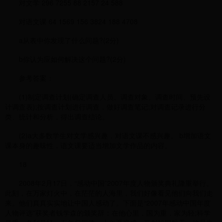
对文学 296 7255 88 2157 24 588
对语文课 64 1569 156 3824 188 4708
a从表中你发现了什么问题?(2分)
b你认为应如何解决这个问题?(2分)
参考答案：
(1)制定调查计划(确定调查人员、调查对象、调查时间、预先设
计调查表);按调查计划进行调查，做好调查笔记;对调查记录进行分
类、统计和分析，得出调查结论。
(2)a大多数学生对文学感兴趣，对语文课不感兴趣。 b增加语文
课本身的趣味性，语文课要适当增加文学作品的内容。
18
2008年2月17日，“感动中国”2007年度人物颁奖典礼隆重举行。
此刻，在万家灯火中，在茫茫的人海里，我们好像看见他们向我们走
来。他们真真实实地让中国人感动了。下面是“2007年感动中国年度
人物评选”获奖者钱学森的颁奖辞：在他心里，国为重，家为轻;科学