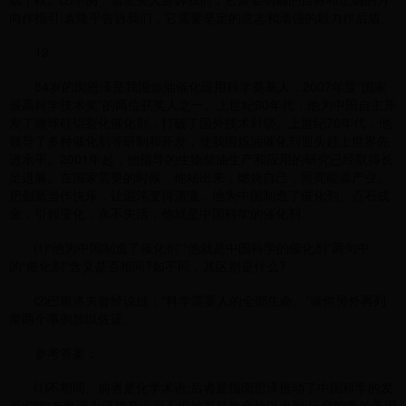
向作指引;袁隆平告诉我们，它需要坚定的意志和顽强的毅力作后盾。
19
84岁的闵恩泽是我国炼油催化应用科学奠基人，2007年度“国家
最高科学技术奖”的两位获奖人之一。上世纪60年代，他为中国自主开
发了微球硅铝裂化催化剂，打破了国外技术封锁。上世纪70年代，他
领导了多种催化剂等研制和开发，使我国炼油催化剂迎头赶上世界先
进水平。2001年起，他指导的生物柴油生产和应用的研究已经取得长
足进展。在国家需要的时候，他站出来，燃烧自己，照亮能源产业。
把创新当作快乐，让混沌变得清澈，他为中国制造了催化剂。点石成
金，引领变化，永不失活，他就是中国科学的催化剂。
⑴“他为中国制造了催化剂”“他就是中国科学的催化剂”两句中
的“催化剂”含义是否相同?如不同，其区别是什么?
⑵巴甫洛夫曾经说过：“科学需要人的全部生命。”请你另外再列
举两个事例加以佐证。
参考答案：
⑴不相同。前者是化学术语;后者是指闵思泽推动了中国科学的发
展;⑵如布鲁诺为坚持真理而不惧被罗马教会处以火刑;研究蛇毒的美国