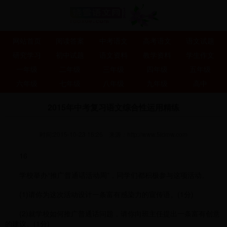
网站首页
阅读答案
中考语文
高考语文
语文试题
研究学习
初中试题
语文资料
教学资料
学生作文
一年级
二年级
三年级
四年级
五年级
六年级
七年级
八年级
九年级
高中
2015年中考复习语文综合性运用精练
时间:2015-10-23 16:26
来源：
http://www.5idmw.com
16
学校举办“推广普通话活动周”，同学们都积极参与这项活动。
(1)请你为这次活动设计一条富有感染力的宣传语。(1分)
(2)就学校如何推广普通话问题，请你向班主任提出一条富有创意
的建议。(1分)