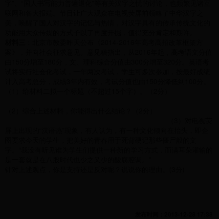
字”、“国人书写能力普遍退化”等有关汉字之忧的讨论，也频繁见诸互
联网和各大报端。节目让广大观众在电视荧屏前领略了中华汉字之
美，唤醒了国人对汉字的记忆与热情，对汉字具有的传承传统文化的
功能用大众传媒的方式予以了再度开掘，值得充分肯定和期许。
材料三
：北京市教委昨天公布《2014-2016年高考高招改革框架方
案》，并向社会征求意见。意见稿指出，从2016年起，高考语文分值
由150分增至180分，文、理科综合分值由300分增至320分。英语考
试将实行社会化考试，一年两次考试，学生可多次参加，按最好成绩
计入高考总分，成绩3年内有效，考试分值也由150分降低到100分。
（1）给材料二拟一个标题（不超过15个字）。（2分）
（2）综合上述材料，你能得出什么结论？（2分）
（3）对电视荧
屏上出现的“汉语热”现象，有人认为，有一种文化倾向在抬头，即企
图要求今天的学生，把美好的青春用于死背硬记那些僵尸般的文
字。“我没有听见谁为学生们提供一种新的学习方式，而满耳朵灌输的
是一套就是在八股时代也少之又少的酸腐腔调。”
针对上述观点，你是支持还是反对呢？说说你的理由。(3分)
发布时间：2013-12-28 17:38