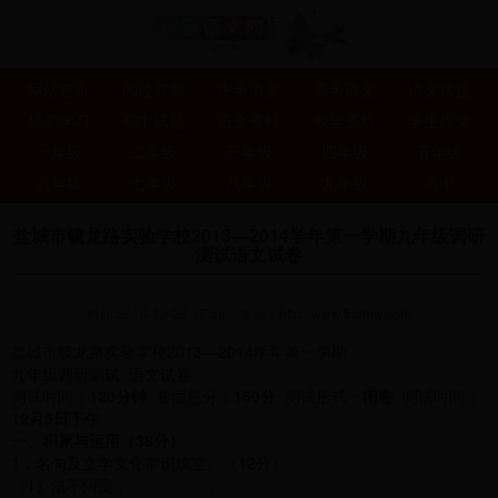
网站首页
阅读答案
中考语文
高考语文
语文试题
研究学习
初中试题
语文资料
教学资料
学生作文
一年级
二年级
三年级
四年级
五年级
六年级
七年级
八年级
九年级
高中
盐城市毓龙路实验学校2013—2014学年第一学期九年级调研
测试语文试卷
时间:2013-12-28 17:38
来源：
http://www.5idmw.com
盐城市毓龙路实验学校2013—2014学年第一学期
九年级调研测试 语文试卷
测试时间：
120分钟
卷面总分：
150分
测试形式：
闭卷
测试时间：
12
月
5
日下午
一、积累与运用（
38
分）
1．名句及文学文化常识填空。（12分）
（1）法不阿贵， 。