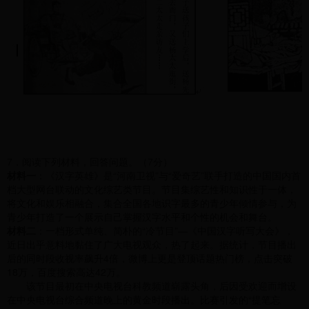
7．阅读下列材料，回答问题。（7分）
材料一
：《汉字英雄》是“河南卫视”与“爱奇艺”联手打造的中国国内首
档大型网台联动的文化综艺类节目。节目集综艺性和知识性于一体，
将文化和娱乐相融合，集合全国各地识字最多的青少年倾情参与，为
青少年打造了一个展示自己掌握汉字水平和个性的机会和舞台。
材料二
：一档形式单纯、简朴的“冷节目”—《中国汉字听写大会》，
近日出乎意料地黏住了广大电视观众，热了起来。据统计，节目播出
后的同时段收视率飙升4倍，微博上更是登顶话题热门榜，点击突破
18万，百度搜索高达42万。
该节目最初在中央电视台科教频道崭露头角，后因受欢迎而增设
在中央电视台综合频道晚上的黄金时段播出。比赛引发的“提笔忘