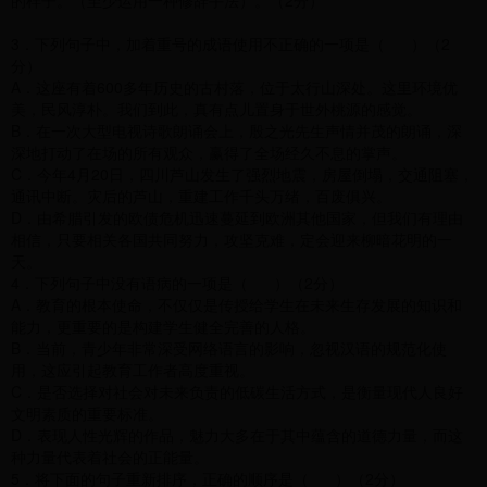
的样子。（至少运用一种修辞手法）。（2分）
3．下列句子中，加着重号的成语使用不正确的一项是（ ）（2
分）
A．这座有着600多年历史的古村落，位于太行山深处。这里环境优
美，民风淳朴。我们到此，真有点儿置身于世外桃源的感觉。
B．在一次大型电视诗歌朗诵会上，殷之光先生声情并茂的朗诵，深
深地打动了在场的所有观众，赢得了全场经久不息的掌声。
C．今年4月20日，四川芦山发生了强烈地震，房屋倒塌，交通阻塞，
通讯中断。灾后的芦山，重建工作千头万绪，百废俱兴。
D．由希腊引发的欧债危机迅速蔓延到欧洲其他国家，但我们有理由
相信，只要相关各国共同努力，攻坚克难，定会迎来柳暗花明的一
天。
4．下列句子中没有语病的一项是（ ）（2分）
A．教育的根本使命，不仅仅是传授给学生在未来生存发展的知识和
能力，更重要的是构建学生健全完善的人格。
B．当前，青少年非常深受网络语言的影响，忽视汉语的规范化使
用，这应引起教育工作者高度重视。
C．是否选择对社会对未来负责的低碳生活方式，是衡量现代人良好
文明素质的重要标准。
D．表现人性光辉的作品，魅力大多在于其中蕴含的道德力量，而这
种力量代表着社会的正能量。
5．将下面的句子重新排序，正确的顺序是（ ）（2分）