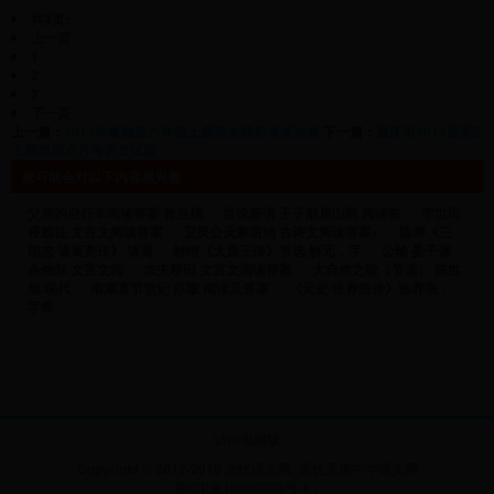
共3页:
上一页
1
2
3
下一页
上一篇：
2013年鲁教版六年级上册期末模拟考试试卷
下一篇：
重庆市2014届高三
上期第四次月考语文试题
您可能会对以下内容感兴趣
父亲的自行车阅读答案 曾业桃
世说新语 王子猷居山阴 阅读答
李世民
畏魏征 文言文阅读答案
卫灵公天寒凿池 古诗文阅读答案+
陈寿《三
国志·诸葛亮传》 诸葛
解缙《太原王传》节选 解元，字
公输 晏子谏
杀烛邹 文言文阅
农夫耕田 文言文阅读答案
大自然之歌（节选） 陈世
旭 现代
南康直节堂记 苏辙 阅读及答案
《元史·张养浩传》张养浩，
字希
访问电脑版
Copyright © 2012-2018 无忧语文网_无忧无虑中学语文网
浙ICP备13000333号-1
|