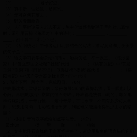
（2） ，君子好逑。
（3）剪不断，理还乱，是离愁。 。
（4）无可奈何花落去， 。
（5）野芳发而幽香， 。
（6）人们平时论及人老志不衰，胸中仍激荡着驰骋千里的壮志豪情
时，常引用曹操《龟虽寿》中的诗句：
，
；烈士暮年，壮心不已。
（7）《岳阳楼记》中作者运用动静结合的写法，描写洞庭湖月夜美景
的句子是：
，
。
（8）语文学习要学会总结和归纳，触类旁通，举一反三。《陈涉世
家》中“复立楚国之社稷”“社稷”代指
；《桃花源记》中“黄发
垂髫”“垂髫”和《醉翁亭记》“伛偻提携”“提携”都代指
；《岳
阳楼记》中“居庙堂之高则忧其民”“庙堂”代指
。
2．阅读下面一段文字，完成题目。（6分）
瞧瞧那漓水，碧绿碧绿的，绿得像最chún的青梅名酒，看一眼也叫人
心醉。再瞧瞧那沿江攒聚的怪石奇峰，峰峰都是瘦骨lín峋的，却又那
样玲珑剔透，千奇百怪……这种奇景，古往今来，不知有多少诗人画
师，想要用诗句、用彩笔描绘出来，到底谁又能描绘得出那山水的精
髓？
（1）根据拼音写汉字或给加点字注音。（4分）
最chún 攒 聚 lín 峋 精髓
（2）文中把怪石奇峰的千奇百怪省略了，请你用形象的语言描绘它们