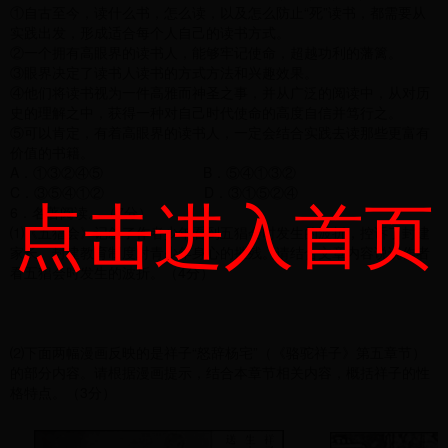
①自古至今，读什么书，怎么读，以及怎么防止“死”读书，都需要从
实践出发，形成适合每个人自己的读书方式。
②一个拥有高眼界的读书人，能够牢记使命，超越功利的藩篱。
③眼界决定了读书人读书的方式方法和兴趣效果。
④他们将读书视为一件高雅而神圣之事，并从广泛的阅读中，从对历
史的理解之中，获得一种对自己时代使命的高度自信并笃行之。
⑤可以肯定，有着高眼界的读书人，一定会结合实践去读那些更富有
价值的书籍。
A．①③②④⑤ B．⑤④①③②
点击进入首页
C．③⑤④①② D．③①⑤②④
6．名著阅读。（7分）
⑴《五猖会》记叙了作者少年看到五猖会时发生的波折，控诉了封建
家长、封建教育制度对青少年身心的摧残。请结合文章内容说说作者
看五猖会时发生的波折。（4分）
⑵下面两幅漫画反映的是祥子“怒辞杨宅”（《骆驼祥子》第五章节）
的部分内容。请根据漫画提示，结合本章节相关内容，概括祥子的性
格特点。（3分）