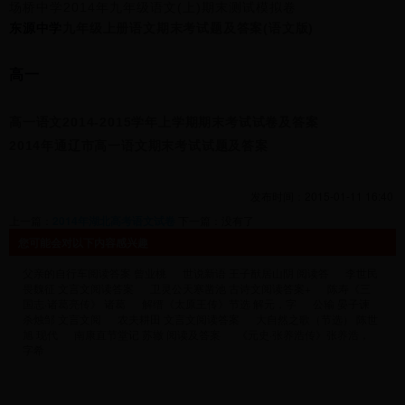
场桥中学2014年九年级语文(上)期末测试模拟卷
东源中学
九年级上册语文期末考试题及答案(语文版)
高一
高一语文2014-2015学年上学期期末考试试卷及答案
2014年通辽市高一语文期末考试试题及答案
发布时间：2015-01-11 16:40
上一篇：
2014年湖北高考语文试卷
下一篇：没有了
您可能会对以下内容感兴趣
父亲的自行车阅读答案 曾业桃
世说新语 王子猷居山阴 阅读答
李世民
畏魏征 文言文阅读答案
卫灵公天寒凿池 古诗文阅读答案+
陈寿《三
国志·诸葛亮传》 诸葛
解缙《太原王传》节选 解元，字
公输 晏子谏
杀烛邹 文言文阅
农夫耕田 文言文阅读答案
大自然之歌（节选） 陈世
旭 现代
南康直节堂记 苏辙 阅读及答案
《元史·张养浩传》张养浩，
字希