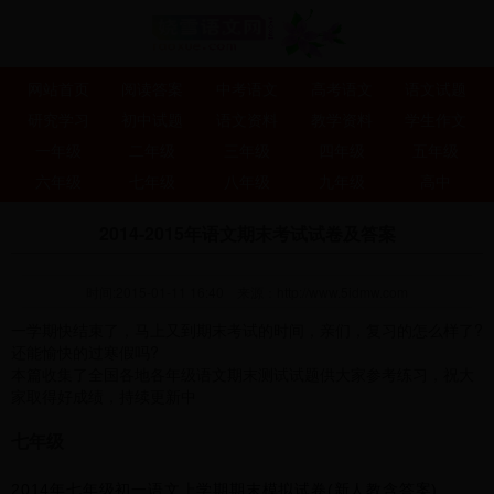
网站首页
阅读答案
中考语文
高考语文
语文试题
研究学习
初中试题
语文资料
教学资料
学生作文
一年级
二年级
三年级
四年级
五年级
六年级
七年级
八年级
九年级
高中
2014-2015年语文期末考试试卷及答案
时间:2015-01-11 16:40
来源：
http://www.5idmw.com
一学期快结束了，马上又到期末考试的时间，亲们，复习的怎么样了?
还能愉快的过寒假吗?
本篇收集了全国各地各年级语文期末测试试题供大家参考练习，祝大
家取得好成绩，持续更新中
七年级
2014年七年级初一语文上学期期末模拟试卷(新人教含答案)