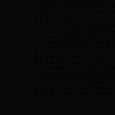
2014-06-10
2014年4月23日，第十九个世界读书
2014-06-10
日前，上海开展的“汉字书写现状”调
2014-06-10
最近日照电视台科教频道热播的“日照
2014-06-10
旅游资源调查
2014-06-10
汉语遇上外来词
2014-06-08
雷锋精神，其实质和核心是全心全意
2014-06-07
进入桃红柳绿、春暖花开的季节，班级
2014-06-06
学校举办“说普通话，写规范字”活动
2014-06-04
“光盘行动”指就餐时倡导人们不浪费
2014-06-03
关于“中国式马路”有这么一句调侃的
2014-05-31
走近乔布斯
2014-05-30
1972年，联合国教科文组织向全世界
2014-05-30
雾霾已成了城市挥之不去的阴影
2014-05-30
某班级举行了一次“走进文学世界”的
2014-05-26
学校组织学生走进社区，开展“社区养
2014-05-26
【家乡才俊】请你回想家乡的古今英
2014-05-26
在“好读书，读好书”的综合性学习中
2014-05-25
汉字和以汉字为载体的中国书法是中
2014-05-25
下面是“中国环境标志”，请写出其除