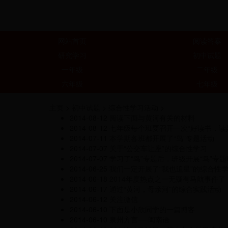
网站首页
阅读答案
研究学习
初中试题
一年级
二年级
六年级
七年级
主页
>
初中试题
>
综合性学习活动
>
2014-08-12
阅读下面与黄河有关的材料
2014-08-12
七年级每个班要召开一次“好读书，读
2014-07-11
本学期各班都开展了“鸟”专题活动
2014-07-07
关于“公交车让座”的综合性学习
2014-07-07
学习了“鸟”专题后，班级开展“鸟”专
2014-06-25
我们一定开展了“我也追星”的综合性
2014-06-18
2014年度热点之一无疑有马航事件了
2014-06-17
通过“黄河，母亲河”的综合实践活动
2014-06-12
关注微信
2014-06-10
下面是小欣同学的一篇博客
2014-06-10
泉州方言──闽南语