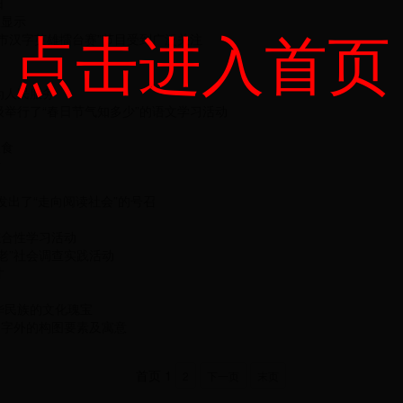
日
查显示
点击进入首页
市汉字英雄擂台赛”节目受到广泛关注
为人民服务
举行了“春日节气知多少”的语文学习活动
周
粮食
话
发出了“走向阅读社会”的号召
综合性学习活动
老”社会调查实践活动
才
华民族的文化瑰宝
文字外的构图要素及寓意
首页
1
2
下一页
末页