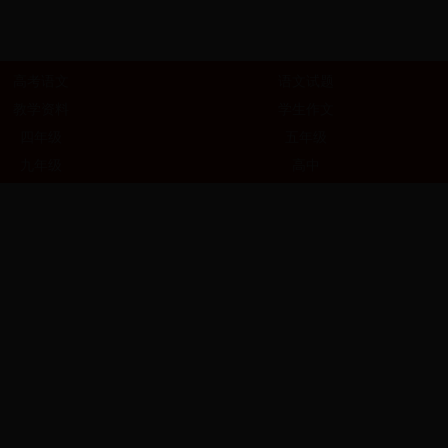
高考语文
语文试题
教学资料
学生作文
四年级
五年级
九年级
高中