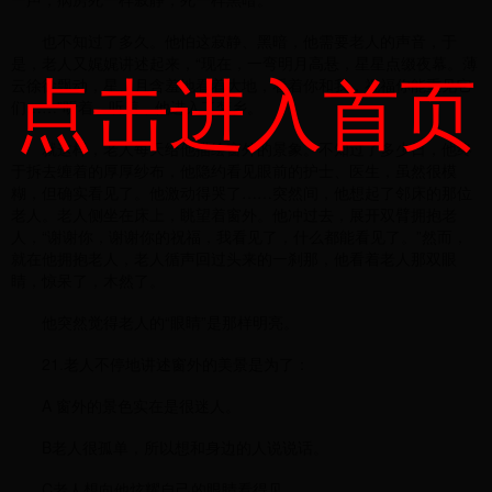
也不知过了多久。他怕这寂静、黑暗，他需要老人的声音，于
是，老人又娓娓讲述起来，“现在，一弯明月高悬，星星点缀夜幕。薄
点击进入首页
云徐徐飘动，星、月含羞地看着大地，看着你和我，祝福你能重见它
们……”听着，听着，他进入了梦乡。
就这样，老人每天给他描绘窗外的景象。不知过了多少日，他终
于拆去缠着的厚厚纱布，他隐约看见眼前的护士、医生，虽然很模
糊，但确实看见了。他激动得哭了……突然间，他想起了邻床的那位
老人。老人侧坐在床上，眺望着窗外。他冲过去，展开双臂拥抱老
人，“谢谢你，谢谢你的祝福，我看见了，什么都能看见了。”然而，
就在他拥抱老人，老人循声回过头来的一刹那，他看着老人那双眼
睛，惊呆了，木然了。
他突然觉得老人的“眼睛”是那样明亮。
21.老人不停地讲述窗外的美景是为了：
A 窗外的景色实在是很迷人。
B老人很孤单，所以想和身边的人说说话。
C老人想向他炫耀自己的眼睛看得见。