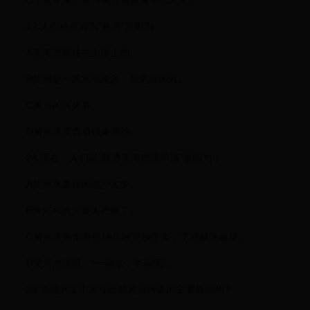
27.人们称黄河为“悬河”是因为
A黄河是悬挂在山崖上的。
B黄河是一条水流湍急，很危险的河。
C黄河的河床高。
D黄河水里含有很多泥沙。
28.现在，人们说“跳进黄河也洗不清”是因为：
A黄河水里含的泥沙太多。
B黄河水的污染太严重了。
C黄河水每年要把16亿吨泥沙带走，下游越来越脏。
D黄河水很脏，“一碗水，半碗泥”。
29.你能从文中发现造成黄河污染的主要原因吗?