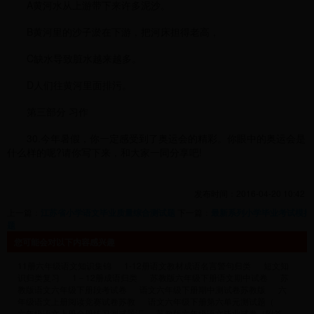
A黄河水从上游带下来许多泥沙。
B黄河里的沙子淤在下游，把河床担得老高，
C缺水导致脏水越来越多。
D人们往黄河里面排污。
第三部分 习作
30.今年暑假，你一定感受到了奥运会的精彩。你眼中的奥运会是
什么样的呢?请你写下来，和大家一同分享吧!
发布时间：2016-04-20 10:42
上一篇：
江苏省小学语文毕业质量综合测试题
下一篇：
最新系列小学毕业考试模拟
题
您可能会对以下内容感兴趣
11册六年级语文知识集锦
1-12册语文教材成语名言警句归类
短文知
识归类复习
1－12册成语归类
苏教版六年级下册语文期中试卷
苏
教版语文六年级下册段考试卷
语文六年级下册期中测试卷苏教版
六
年级语文上册阅读竞赛试卷苏教
语文六年级下册第六单元测试题（
六年级语文上册全册练习测试题汇
苏教版六年级语文毕业试卷（附答