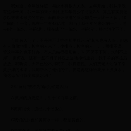
我知道，今年这样脏，与缺水有很大关系。去年开始，我从来没
有这样干渴，我一年的来水量比正常年份少了将近2/3，算是有实测记
录以来来水最少的年份。而向我怀里排的脏水却是一天比一天多，10
年间翻了一倍，现在一年有42亿吨，相当于我今年的来水的一半，过
去叫“一碗水，半碗泥”，现在成了“一碗水，半碗污”，根本消化不了。
可能有人问了，不是说不让往你那里排污吗?其实也有人管，但总
有人偷偷地排，检查的人来了，少排点，检查的人一走，照排不误。
管这种事的也不好办，有人总结得很形象，叫“环保不下河，水利不上
岸”。更何况，还有一些不肖子孙说是当地挣钱重要，我干净的事往后
放放。我听说，天津已经不用我了，我真羞愧。人们费老大劲修了引
黄济津的水渠，我却帮不了他们的忙。要是再这样给我身上泼脏水，
我这母亲河就变成臭水沟了。
26.“黄河”被称为“母亲河”是因为：
A 黄河的历史悠久，生于10万年之前。
B黄河很长，流经九个省(区)。
C我们的肤色和黄河水一样，都是黄色的。
D千百年来，黄河哺育着炎黄中华儿女。