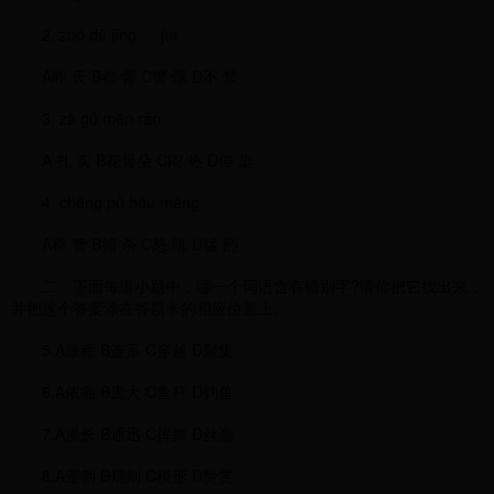
2. zuó dū jǐng jìn
A昨 天 B都 督 C警 惕 D不 禁
3. zā gǔ mēn rǎn
A 扎 实 B花骨朵 C闷 热 D传 染
4. chēng pǔ hǒu měng
A称 赞 B捕 杀 C怒 吼 D猛 烈
二、下面每道小题中，哪一个词语含有错别字?请你把它找出来，
并把这个答案涂在答题卡的相应位置上。
5.A旅程 B连系 C穿越 D聚集
6.A依靠 B庞大 C鱼杆 D钓鱼
7.A漫长 B通迅 C挥舞 D丝毫
8.A蓬勃 B规则 C模形 D赞赏