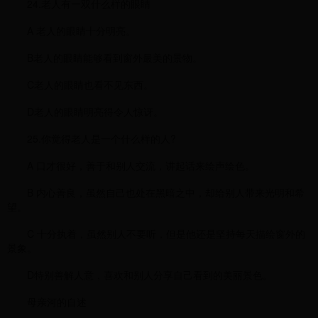
24.老人有一双什么样的眼睛
A 老人的眼睛十分明亮。
B老人的眼睛能够看到窗外最美的景物。
C老人的眼睛也看不见东西。
D老人的眼睛明亮得令人惊讶。
25.你觉得老人是一个什么样的人?
A 口才很好，善于和别人交流，讲起话来绘声绘色。
B 内心善良，虽然自己也处在黑暗之中，却给别人带来光明和希
望。
C 十分执着，虽然别人不要听，但是他还是坚持每天描绘窗外的
景象。
D特别善解人意，喜欢和别人分享自己看到的美丽景色。
母亲河的自述