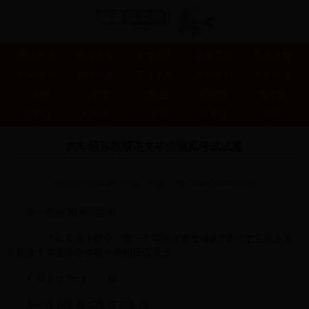
网站首页
阅读答案
中考语文
高考语文
语文试题
研究学习
初中试题
语文资料
教学资料
学生作文
一年级
二年级
三年级
四年级
五年级
六年级
七年级
八年级
九年级
高中
六年级苏教版语文毕业模拟考试试题
时间:2016-04-20 10:42
来源：
http://www.5idmw.com
第一部分 积累与运用
一、下面每道小题中，哪一个字的读音是错的?请你把它找出来，
并把这个答案涂在答题卡的相应位置上。
1. lǔ jǐng fēng jià
A一 缕 B颈 椎 C疯 狂 D暑 假