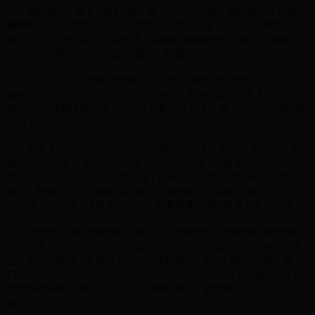
我叫黄河，全长5464公里，生于10万年以前，我的源头在青海巴
颜喀喇山，流经青海、四川、甘肃、宁夏、内蒙古、山西、陕西、河
南、山东九个省(区)。千百年来，我哺育着炎黄中华儿女，世界各地
的炎黄子孙都把我认作民族的摇篮，称我“母亲河”。
从前，人们总爱说“跳进黄河洗不清”，说的是我含的泥沙大。我
每年要把16亿吨泥沙带走，淤在下游把河床担得老高，有人又叫我“悬
河”。这些我都没有办法，大自然就是这样安排了我，几万年也都这样
过来了。
最近又有一句话说我——“跳进黄河洗不净”，我听了很伤心。要
是以前“洗不清”，澄澄泥沙就清了;现在洗不净，可事关我个人“品
质”。不知道最近大伙到我那儿看了没有，我中游支流的汾河、渭河、
洛河、新蟒河、沁河都脏得不得了，有的地方简直成为“排污沟”，脏
东西超了好几倍，连我周围的农民都嫌我臭，浇地时掩着鼻子干活。
前些年，我的水质都在三类以上，既能浇地，也能到机器里转转;
现在好多河段的都不行了，就是放在池子里当景观用水，还有人提意
见。别人对我说，从来没有见过我这样脏过。从三门峡以下到入海
口，7个水质监测口，有6个说我脏。他们对我说，中下游很多城市的
饮用水都从我这里取，为了让人们喝得放心，处理脏东西花了好多
钱。