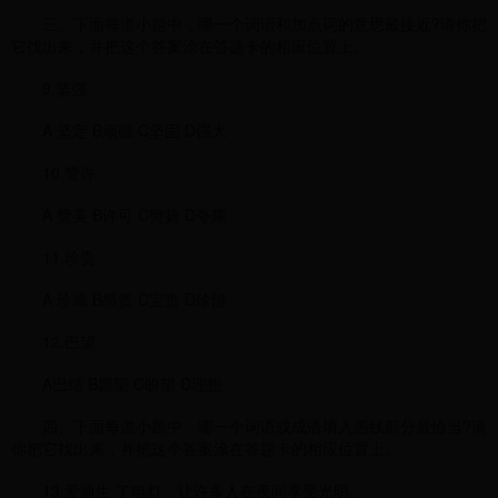
三、下面每道小题中，哪一个词语和加点词的意思最接近?请你把
它找出来，并把这个答案涂在答题卡的相应位置上。
9.坚强
A 坚定 B顽强 C坚固 D强大
10.赞许
A 赞美 B许可 C赞扬 D夸耀
11.珍贵
A 珍藏 B昂贵 C宝贵 D珍惜
12.巴望
A巴结 B愿望 C盼望 D理想
四、下面每道小题中，哪一个词语或成语填入画线部分最恰当?请
你把它找出来，并把这个答案涂在答题卡的相应位置上。
13.爱迪生 了电灯，让许多人在夜间享受光明。