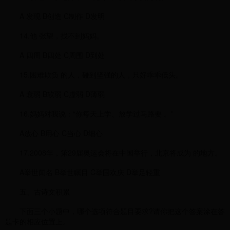
A 发现 B创造 C制作 D发明
14.他 张望，找不到妈妈。
A 四周 B四处 C周围 D到处
15.困难欺负 的人，碰到坚强的人，只好乖乖低头。
A 衰弱 B软弱 C虚弱 D薄弱
16.妈妈对我说：“你每天上学、放学过马路要 。”
A放心 B用心 C当心 D细心
17.2008年，第29届奥运会将在中国举行，北京将成为 的地方。
A举世闻名 B举世瞩目 C举国欢庆 D举足轻重
五、古诗文积累
下面三个小题中，哪个选项符合题目要求?请你把这个答案涂在答
题卡的相应位置上。