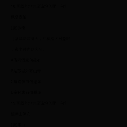
18.画线的地方应该填入哪一句?
枫桥夜泊
(唐)张继
月落乌啼霜满天，江枫渔火对愁眠。
，夜半钟声到客船。
A借问酒家何处有
B姑苏城外寒山寺
C每逢佳节倍思亲
D童孙未解供耕织
19.画线的地方应该填入哪一句?
望庐山瀑布
(唐)李白