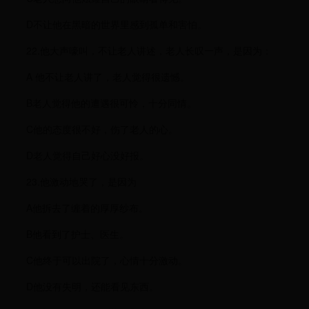
D不让他在黑暗的世界里感到孤单和害怕。
22.他大声嚎叫，不让老人讲述，老人长叹一声，是因为：
A 他不让老人讲了，老人觉得很遗憾。
B老人觉得他的遭遇很可怜，十分同情。
C他的态度很不好，伤了老人的心。
D老人觉得自己好心没好报。
23.他激动地哭了，是因为
A他拆去了缠着的厚厚纱布。
B他看到了护士、医生。
C他终于可以出院了，心情十分激动。
D他没有失明，还能看见东西。