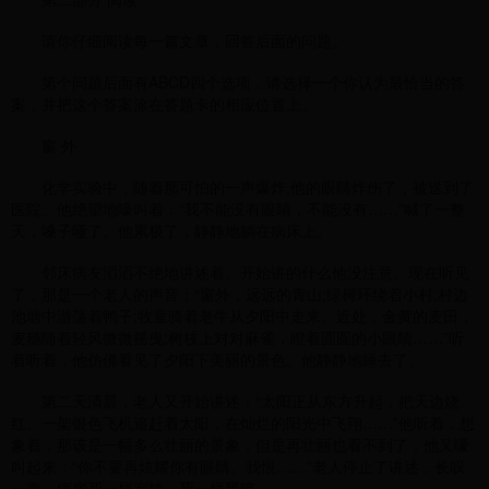
请你仔细阅读每一篇文章，回答后面的问题。
第个问题后面有ABCD四个选项，请选择一个你认为最恰当的答
案，并把这个答案涂在答题卡的相应位置上。
窗 外
化学实验中，随着那可怕的一声爆炸,他的眼睛炸伤了，被送到了
医院。他绝望地嚎叫着：“我不能没有眼睛，不能没有……”喊了一整
天，嗓子哑了。他累极了，静静地躺在病床上。
邻床病友滔滔不绝地讲述着。开始讲的什么他没注意。现在听见
了，那是一个老人的声音：“窗外，远远的青山;绿树环绕着小村;村边
池塘中游荡着鸭子;牧童骑着老牛从夕阳中走来。近处，金黄的麦田，
麦穗随着轻风微微摇曳;树枝上对对麻雀，瞪着圆圆的小眼睛……”听
着听着，他仿佛看见了夕阳下美丽的景色。他静静地睡去了。
第二天清晨，老人又开始讲述：“太阳正从东方升起，把天边烧
红。一架银色飞机追赶着太阳，在灿烂的阳光中飞翔……”他听着，想
象着，那该是一幅多么壮丽的景象，但是再壮丽也看不到了，他又嚎
叫起来：“你不要再炫耀你有眼睛。我恨……”老人停止了讲述，长叹
一声，病房死一样寂静，死一样黑暗。