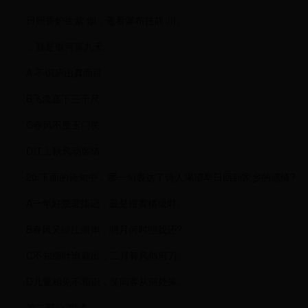
日照香炉生紫 烟，遥看瀑布挂前 川。
，疑是银河落九天。
A 不识庐山真面目
B飞流直下三千尺
C春风不度玉门关
D江上秋风动客情
20.下面的诗句中，哪一句表达了诗人渴望早日回到家乡的感情?
A一年好景君须记，最是橙黄橘绿时。
B春风又绿江南岸，明月何时照我还?
C不知细叶谁裁出，二月春风似剪刀。
D儿童相见不相识，笑问客从何处来。
第二部分 阅读