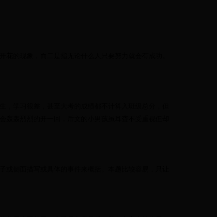
开花的现象，而二是指无论什么人只要努力就会有成功。
生
，学习很差，甚至大考的成绩都不计算入班级总分，
但
会轰轰烈烈的开一回
，后文
的
小男孩
虽耳聋不受重视但却
子或
侧面描写或具体的事件来概括。本题比较容易，只让