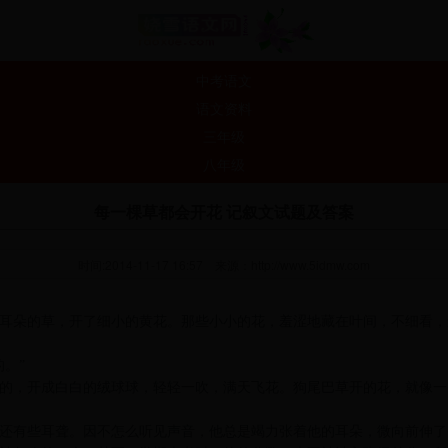
中考语文
语文资料
三年级
八年级
每一棵草都会开花 记叙文试题及答案
时间:2014-11-17 16:57
来源：
http://www.5idmw.com
牛耳朵的草，开了细小的黄花。那些小小的花，羞涩地藏在叶间，不细看
的。”
的，开成白白的绒球球，轻轻一吹，满天飞花。狗尾巴草开的花，就像一
还有些耳聋。因不怎么听见声音，他总是竭力张着他的耳朵，微向前伸了