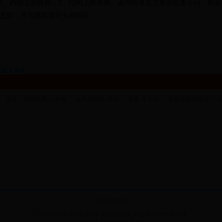
1、内容上的作用；2、结构上的作用。
因为段落在文章的位置不同，所起
无穷，并与题目
或开头
相照应。
试题及答案
早安，自然的婴儿 林闻
父亲的请帖 乔叶
养蚕 丰子恺
花盆里的风信子 丁
访问电脑版
Copyright © 2012-2018 无忧语文网_无忧无虑中学语文网
浙ICP备13000333号-1
|