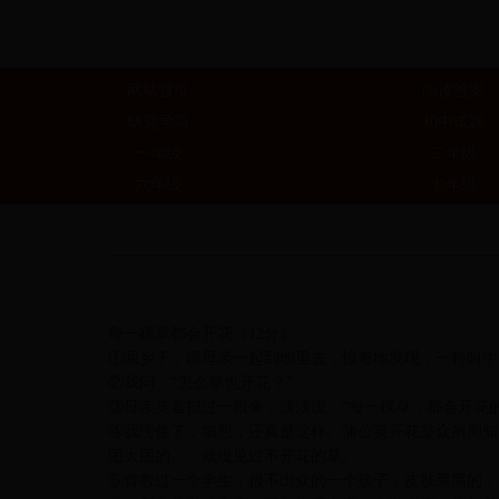
网站首页
阅读答案
研究学习
初中试题
一年级
二年级
六年级
七年级
每一棵草都会开花（12分）
①回乡下，跟母亲一起到地里去，惊奇地发现，一种叫
②我问：“怎么草也开花？”
③母亲笑着扫过一眼来，淡淡说：“每一棵草，都会开花
④我愣住了，细想，还真是这样。蒲公英开花是众所周知
团大团的……就没见过不开花的草。
⑤曾教过一个学生，很不出众的一个孩子，皮肤黑黑的，