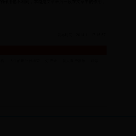
的作用也不相同，本题是文章最后一段在文章中的作用，
发布时间：2014-11-17 16:57
立梅
人生的舞台 孙道荣
灯 巴金
盲人看 毕淑敏
对母