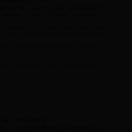
所有人都把他当残疾，可有，可无。
那笑容真是灿烂，盛开的野菊花般的，有大把阳光息在里
里，有些感动，又有些感伤。并不认为他，可以改变自己什
学，学生们的手工水平，实在有限，收上去的作品，很令
，让人惊叹。作品报上省里去，顺利夺得特等奖。全省的
的台上，他神情很是局促不安，只是低了头，羞涩地笑。
牛耳朵，也会把黄的花，藏在叶间，开得细小而执著。
借花喻人，表现文章的主题。
的。”( 3 ）每个泥娃娃都各具情态，或嬉笑或遐想，活