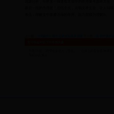
试题分析：
分析某一段落在文章中的作用要考虑两方面：
最后一段的作用是
：
总结全文，点明文章主旨，让人回味
考点：理解文中重要语段的作用。能力层级为理解B。
上一篇：
《邓稼先》初中记叙文试题及答案
下一篇：
蓝 初中语文
您可能会对以下内容感兴趣
学费 马德
再塑生命的人（节选）
心田上的百合花 林清玄
亲的诉说 莫言