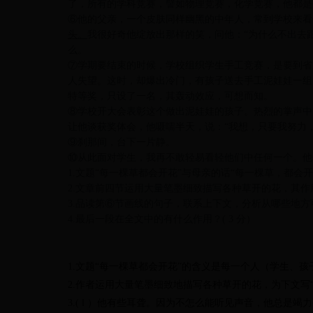
了，所有的学科竞赛，譬如物理竞赛，化学竞赛，他都
⑥他的父亲，一个皮肤同样幽黑的中年人，常到学校来看
头。
我很好奇他绽放出那样的笑，问他：“为什么不出去
么。
⑦学期要结束的时候，学校组织学生手工竞赛，是要到省
人失望。这时，却爆出冷门，有孩子送去手工泥娃娃一组
特等奖，只设了一名，其轰动效应，可想而知。
⑧学校开大会表彰这个做出泥娃娃的孩子。热烈的掌声中
让他谈获奖体会，他嗫嚅半天，说：“我想，只要我努力
⑨刹那间，台下一片静。
⑩从此面对学生，我再不敢轻易看轻他们中任何一个。他
1.
文题“每一棵草都会开花”与母亲的话“每一棵草，都会开
2.
文章前四节运用大量笔墨细致描写各种草开的花，其作用是
3.
品读第⑥节画线的句子，联系上下文，分析从哪些地方可
4.
最后一段在全文中的有什么作用？
( 3 分）
1.
文题“每一棵草都会开花”的含义是每一个人（学生、
2.
作者运用大量笔墨细致地描写各种草开的花，为下文写
3.
( l ）他有些耳聋。因为不怎么能听见声音，他总是竭力