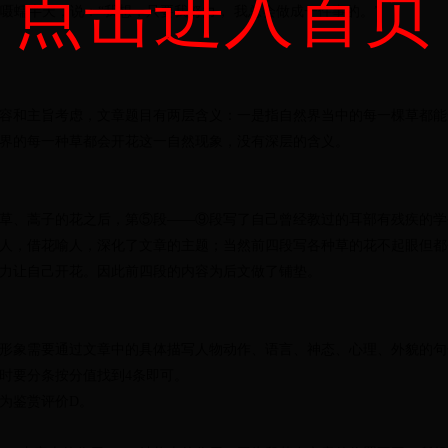
点击进入首页
他嗫蠕半天，说：“我想，只要我努力， 我总会做成一件事的。”
容和主旨考虑，文章题目有两层含义：
一是指自然界当中的每一棵草都能
界的每一种草都会开花这一自然现象，没有深层的含义。
草、蒿子的
花之后，第⑤段
——⑨段
写了自己曾经教过的耳部有残疾的学
人，借花喻人，深化了文章的主题；
当然前四段写各种草的花
不起眼但都
力让自己开花。因此前四段的内容为后文做了铺垫。
形象需要
通过文章中的具体描写人物动作、语言、神态、心理、外貌的句
时要分条按分值找到4条即可。
为鉴赏评价D。