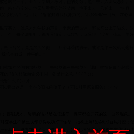
是被忽略的一个。甚至，学期大考时，他的分数，也不被计入班级总分。
他，站在教室外。他回头看看窗外的父亲，也不出去，只送出一个笑容。
跟父亲说话？”他回我：“爸爸知道我很努力的。”我轻轻叹一口气，在心
里夺奖的，这关系到学校的声誉。平素的劳技课，都被充公上了语文、数
，十个。每个泥娃娃，都各具情态，或嬉笑，或遐想。活泼、纯真、美好
，走上台的，竟是黑黑的他——那个耳聋的孩子。或许是第一次站到这样
，我总会做成一件事的。”
们就如同乡间的那些草们，每棵草都有每棵草的花期，哪怕是最不起眼的
花的”语句相近而含义不同，各是什么意思？( 2 分）
什么？( 3 分）
以看出这是一个内心阳光的孩子？（可以引用原文回答）( 4 分）
孩子）都能成才。母亲的话只是在陈述每一棵草都会开花的这一自然现象。
“耳聋学生不被重视却取得成
功打下铺垫；结构上与结尾构成首尾呼应；
张着耳朵，微向前伸了头，努力倾听。( 2 )他同答我：“爸爸知道我很努力