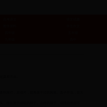
高考语文
语文试题
教学资料
学生作文
四年级
五年级
九年级
高中
，还真看不出。
条狗尾巴，若成片，是再美不过的风景。蒿子开花，是大
头，作出努力倾听的样子。这样的孩子，成绩自然好不