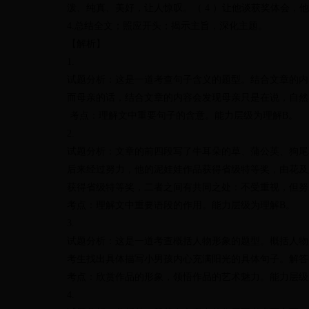
泼、纯真、美好，让人惊叹。（ 4 ）让他谈获奖体会，
4.
总结全文；照应开头；揭示主旨，深化主题。
【解析】
1.
试题分析：
这是一道考查
句子含义的题型。结合文章的内
而母亲的话，结合文章的内容会发现母亲只是在说，自然
考点：理解文中重要句子的含意。能力层级为理解B。
2.
试题分析：
文章的前四段写了牛耳朵的草、蒲公英、狗尾
后来经过努力，他的泥娃娃作品获得省级特等奖
，由花及
获得
省级特等奖，二者之间有共同之处：不受重视，但努
考点：理解文中重要语段的作用。能力层级为理解B。
3.
试题分析：
这是一道考查概括人物形象的题型。概括人物
考生找出具体描写小男孩内心充满阳光的具体句子
。解答
考点：欣赏作品的形象，领悟作品的艺术魅力。能力层级
4.