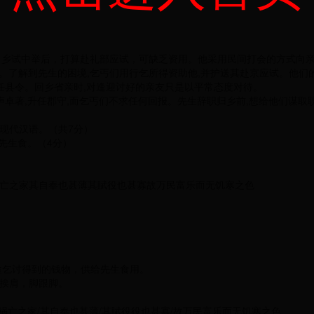
操。乡试中举后，打算赴礼部应试，可缺乏资用。他采用民间打会的方式向亲
。了解到先生的困境,乞丐们用行乞所得资助他,并护送其赴京应试。他们
出任县令。回乡省亲时,对逢迎讨好的亲友只是以平常态度对待。
声卓著,升任郡守,而乞丐们不求任何回报。先生辞职归乡前,想给他们谋取
成现代汉语。（共7分）
先生食。（4分）
亡之家其自奉也甚薄其賦役也甚寡故万民富乐而无饥寒之色
途乞讨得到的钱物，供给先生食用。
挨肩，脚跟脚。
祸亡之家/其自奉也甚薄/其賦役役也甚寡/故万民富乐而无饥寒之色