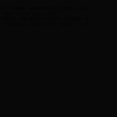
日谊。方踌躇间，有黠者学科网似已久窥其意曰：“先生
。请勿作再三之虑，先生以为何如？”
获重要案件。至颁发赏格时，悬牌累月，迄无来领者。而
业，竟皆避之他去。先生每为人言之，辄唏嘘泣下，引为