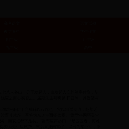
高考语文
语文试题
教学资料
学生作文
四年级
五年级
九年级
高中
友七八人各出一分于发起人，由发起人立约签字付资，毕
，强应之而心实否之。届期先生黎明起,扫庭除，具旨酒与
谓群丐曰:“予之肆筵以设席也，实以部试期迫，赴都乏
汝曹其就座，吾将为东道主而畅饮焉。”群学科网丐登堂
渴，而安抵都下足矣。”群丐应声起曰：“
是区区者，何难
所得资为先生应试费。试后果捷南宫①，得出为某邑宰，循