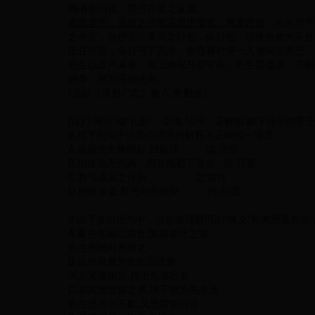
例省亲回籍。群丐亦促之返焉。
甫抵里闬，亲故之问寒温表庆贺者，肩摩踵接
。先生亦平
之作官，自作官；某等之行乞，自行乞。但使有效犬马处
抵任所后，各行丐于四方，惟昏暮时潜一入署问安而已。
先生以政声卓著，由上峰保升郡守矣。先生固儒者，不耐
憾事。然而丐则侠矣。
(选自《庚初广志》卷八,有删改）
[注]①南宮:指“礼部"。②浼:玷污。③解组:解下挂印的带
8.对下列句子中加点词语的解释不正确的一项是
A.届期先生黎明起,扫庭除 除:台阶
B.但使途无饥渴，而安抵都下足矣 但:只要
C.群丐请从之任所 之:前往
D.时邑多盗,群丐间作侦探 间:间或
9.以下各组语句中，分别表现群丐的“侠义”和来懋斋先生“
A.蒙先生賜以酒食,固属非分之宠
先生亦随时资给之
B.以所得资为先生应试费
试后果捷南宫,得出为某邑宰
C.若其他世俗之累,决不敢为先生浼
先生恐有所不歉,又恐背前日谊