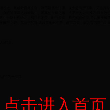
淡视之。然越数日将之官，群丐请从之任所。先生恐有所不歉，又恐背前
，则吾等愿藉之以毕馀生。若其他世俗之累，决不敢为先生浼②,且自浼也
先生亦随时资给之，然往往不受。时邑多盗，群丐间作侦探,是以屡屡破
于酬酢之烦，又淡于利禄,遂以亲老乞终养，解组③后，欲为各丐谋治生
子,指辞官。
品性”的一组是
点击进入首页