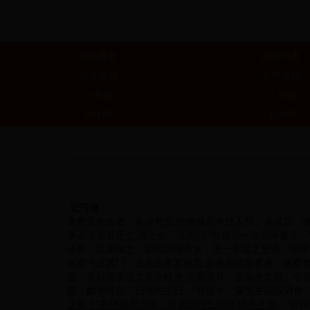
网站首页
阅读答案
研究学习
初中试题
一年级
二年级
六年级
七年级
记丐侠
来懋斋先生者，家况奇贫,性慷慨而有过人节。乡试后，
事而次第发还之,谓之会。既而曰:“孰如成一会而筹集之
佳肴，以恭候之。讵知日既夕矣，无一亲故之足迹，印于
有群丐过其门，见先生家罗杯盘,必有所谓喜事者。遂麋
资，意欲藉亲故之集会轮资,应眉急耳。奈亲故负我，今
醊，醲饷既良，已谓先生曰：“吾侪小，蒙先生賜以酒食，
之有？”吾侪愿尽力焉，沿途以行乞所得,供先生食
。”往