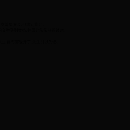
友筹集资金,但遭到背弃。
的义举受到赞扬,并因此常常获得馈赠。
职业,群丐都躲开了,先生引以为憾。