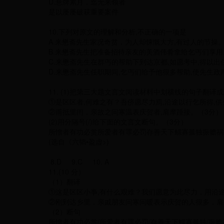
D.悬牌累月，迄无来领者
是以屡屡破获重要案件
10.下列对原文的理解和分析,不正确的一项是
A.来懋斋先生家况奇贫，为人却悚慨大方,有过人的节
B.来懋斋先生把准备招待亲友的美酒伟肴拿给乞丐们享用
C.来懋斋先生在群丐的帮助下到达京都,如愿考中,得以
D.来懋斋先生任职期间,乞丐们给予他很多帮助,使先生政
11. (1)把第三大题文言文阅读材料中划横线的句子翻译
①是区区者,何难之有？吾侪愿尽力焉,沿途以行乞所得,供
②甫抵里闬，亲故之问寒温表庆贺者,肩摩踵接。（3分）
(2)用分隔号(/)给下面的文言文断句。（3分）
所憎者有功必赏所爱者有罪必罚存善天下鳏寡孤独振赡祸
(选自《六韬•盈虚>)
8.D 9.C 10. A
11.(10 分）
（1）翻译
①这是区区小亊,有什么艰难？我们愿意为此尽力，用沿
②刚到达乡里，亲戚朋友问寒问暖表示庆贺的人很多，肩
（2）断句
所憎者有功必赏/所爱者有罪必罚/存善天下鰥寡孤独/振赡