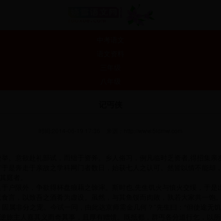
中考语文
语文资料
三年级
八年级
记丐侠
时间:2014-06-19 17:36
来源：
http://www.5idmw.com
捷举。意欲赴礼部试，而绌于资斧。乡人俗习，例凡临时乏资者,得招集亲
。”于是奔走于亲故之学科网门者数日，始获七人之认可。然皆以情不能却
其庭者。
集于户限外，争欲得杯盘狼藉之馀渖。斯时也,先生饥火与憤火交绥，于是出
竞食言，以致吾之酒肴为虚设。虽然，与其鱼馁而肉敗，孰若大家共一饱。
固属非分之宠。今试一问，由此达京师需金几何？”先生曰：“但使途无饥
往逆旅主人嘉其义而奇其事，且厚有赠馈。既抵都，群丐各分道行乞，以