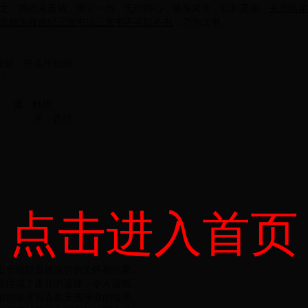
之。而功未及就，退守一州，无所用心，略施其余，以利及物。
夫虑熟谋
皆欲为滕侯纪三宜书以三宜书不可以不书
，乃为之书。
被贬，任岳州知州。
分）
）
 虞：料想
用之 常：曾经
）
点击进入首页
出于他对百姓深切的关怀和热爱。
往往成了废弃的遗迹，令人遗憾。
貌的改变和百姓安居乐业的情景。