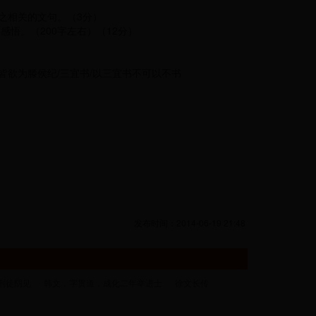
之相关的文句。（3分）
悟。（200字左右）（12分）
/皆欲为滕侯纪/三宜书/以三宜书不可以不书
发布时间：2014-06-19 21:48
刑徒阴见
韩文，字贯道，成化二年举进士
徐文长传