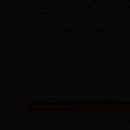
D．《偃虹堤记》是一篇应邀之作，欧阳修在文中借赞美
12．《偃虹堤记》写到“（滕侯）功未及就，退守一州，
13．欧阳修的《偃虹堤记》和范仲淹的《岳阳楼记》堪称
8．（5分）
夫虑熟谋审/力不劳而功倍/作事可以为后法/一宜书/不苟
9．（3分）B 10．（3分）C 11．（3分）
12．（3分）
滕子京谪守巴陵郡 越明年 政通人和 百废具（俱）兴
13．（12分）
感悟角度：
（1）以天下为己任，“先天下之忧而忧，后天下之乐而乐
（2）时刻把百姓放在心上，“虑于民也深，则谋其始也精
（3）即使自己身处逆境，也要为百姓谋利，有所作为。
上一篇：
记丐侠
下一篇：
初中文言文重要语句翻译整理归纳
您可能会对以下内容感兴趣
曹彬字国华，真定灵寿人
李揆字端卿，祖籍陇西成纪人
管
（明）袁宏道
《送李端》卢纶
高俭字士廉，渤海人
陆