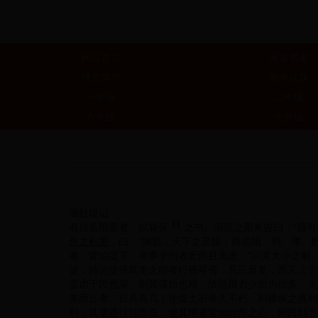
网站首页
阅读答案
研究学习
初中试题
一年级
二年级
六年级
七年级
偃虹堤记
【
】
有自岳阳至者，以滕侯
之书、洞庭之图来告曰：“愿有
作之利害
，曰：“洞庭，天下之至险；而岳阳，荆、潭、
者，皆泊堤下，有事于州者近而且无患。”问其大小之制
使，转运使择其吏之能者行视可否，凡三反复，而又上于
盖虑于民也深，则其谋始也精，故能用力少而为功多。夫
来而止者，日凡有几！使堤土石幸久不朽，则滕侯之惠利
利，其遗迹往往而在。使其继者皆如始作之心，则民到于