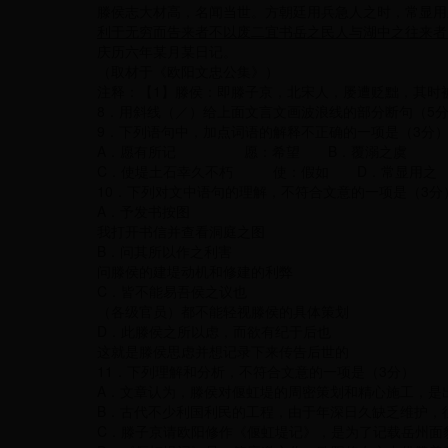
滕侯志大材高，名闻当世。方朝廷用兵急人之时，常显用
利于无穷而告来者不以废二宜书岳之民人与湖中之往来者
庆历六年某月某日记。
（取材于《欧阳文忠公集》）
注释：【1】滕侯：即滕子京，北宋人，屡遭贬黜，其时
8．用斜线（／）给上面文言文画波浪线的部分断句（5
9．下列语句中，加点词语的解释不正确的一项是（3分
A．愿有所记 愿：希望 B．覆溺之虞
C．使堤土石幸久不朽 使：假如 D．常显
10．下列对文中语句的理解，不符合文意的一项是（3分
A．予发书按图
我打开书信并查看洞庭之图
B．问其所以作之利害
问滕侯的建堤动机和修建的利弊
C．皆不能易吾侯之议也
（各级官员）都不能轻视滕侯的具体策划
D．此滕侯之所以虑，而欲有纪于后也
这就是滕侯思虑并想记录下来传告后世的
11．下列理解和分析，不符合文意的一项是（3分）
A．文章认为，滕侯对偃虹堤的周密策划和精心施工，是
B．古代不少利国利民的工程，由于年深日久缺乏维护，
C．滕子京请欧阳修作《偃虹堤记》，是为了记载岳州面