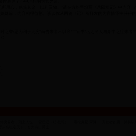
滕侯表达了心中理想的为官之道。
无所用心，略施其余，以利及物。”请在方格里填写《岳阳楼记》中内容与
姊妹篇，内容相得益彰。谈谈你从两篇《记》所抒发的为官情怀中获得的感
一时之誉/思为利于无穷/而告来者不以废/二宜书/岳之民人与湖中之往来者/
C
”。
”。
仲夷吾者，颍上人也
雪屋记（明 杜琼）
看松庵记 宋濂
齐使者如梁，孙膑以
贾从高祖定天下，名为有口辩士