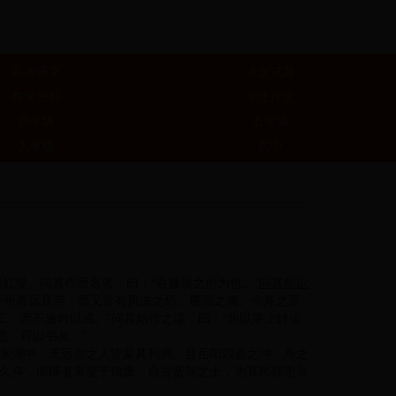
高考语文
语文试题
教学资料
学生作文
四年级
五年级
九年级
高中
虹堤。问其作而名者，曰：“吾滕侯之所为也。”
问其所以
于州者远且劳，而又常有风波之恐、覆溺之虞。今舟之至
工，而不逾时以成。”问其始作之谋，曰：“州以事上转运
也，可以书矣。”
来湖中，无远迩之人皆蒙其利焉。且岳阳四会之冲，舟之
久存，而继者常至于殆废。自古贤智之士，为其民捍患兴