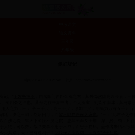
中考语文
语文资料
三年级
八年级
偃虹堤记
时间:2014-06-19 21:48
来源：
http://www.5idmw.com
所记。”
予发书按图
，自岳阳门西距金鸡之右，其外隐然隆高以长者，曰偃
黔、蜀四会之冲也。昔舟之往来湖中者，至无所寓，则皆泊南津，其有事
、用人之力，曰：“长一千尺，高三十尺，厚加二尺，用民力万有五千五百
朝廷，决之三司，然后曰可，而
皆不能易吾侯之议也
。”曰：“此君子之作
以百步之堤，御天下至险不测之虞，惠其民而及于荆、潭、黔、蜀，凡往
于人物，可以数计哉？夫事不患于不成，而患于易坏。盖作者未始不欲其
今受其赐，天下岂有遗利乎？
此滕侯之所以虑
，
而欲有纪于后也
。