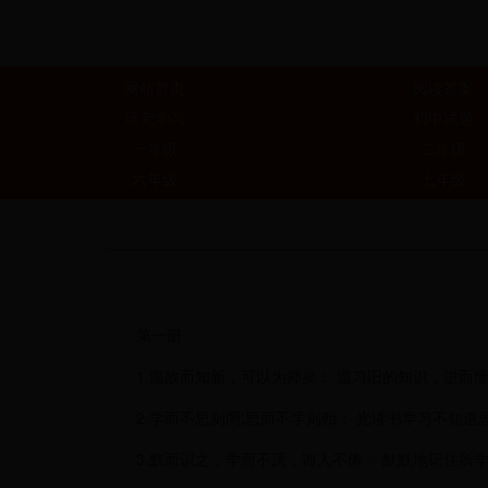
网站首页
阅读答案
研究学习
初中试题
一年级
二年级
六年级
七年级
第一册
1.温故而知新，可以为师矣： 温习旧的知识，进而
2.学而不思则罔;思而不学则殆： 光读书学习不知道
3.默而识之，学而不厌，诲人不倦： 默默地记住所