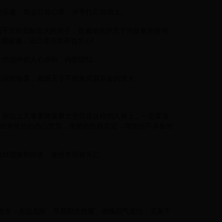
的乐趣，领会它在心里，并寄托它在酒上。
到千万间宽敞高大的房子，普遍地庇护天下间贫寒的读书
茅屋破漏，自己受冻而死也甘心!
上作战中的人心所向、内部团结。
山河的险要，威慑天下不能靠武器装备的强大。
：所以上天将要降落重大责任在这样的人身上，一定要道
些来使他的内心警觉，使他的性格坚定，增加他不具备的
敌对国家和外患，便经常导致灭亡。
浩大，无边无际，早晨阳光照耀、傍晚阴气凝结，景象千