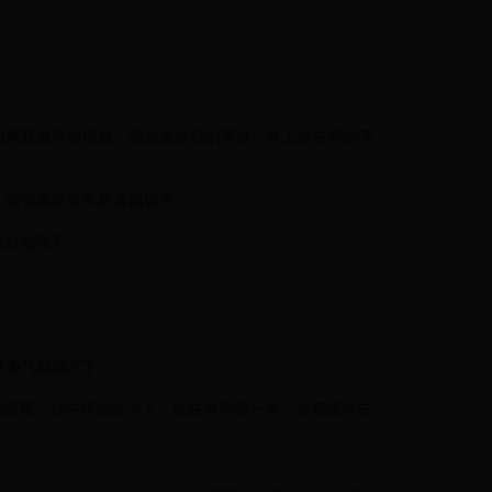
如果我做不出成效，那就惩处我的罪过，来上告先帝的英
，深切追念先帝的遗诏训示。
好处呢?
鼓勇气就竭尽了。
结成霜，心中怀念这个人，就在河岸那一方。逆着流水去