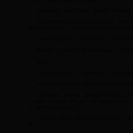
42.登斯楼也，则有心旷神怡，宠辱偕忘，把酒临风，
43.嗟夫!予尝求古仁人之心，或异二者之为，何哉?
思想感情的表现不同，为什么呢?他们不因为环境好而高
44.先天下之忧而忧，后天下之乐而乐：天下人的忧
噫!微斯人，吾谁与归?：唉!如果没有这种人，我同谁
第六册
45.生，亦我所欲也，义，亦我所欲也，二者不可得兼
46.此诚危急存亡之秋也：这实在是形势危急决定存
47.宫中府中，俱为一体，防罚臧否，不宜异同。若
一个整体，奖善罚恶，不应该不一样。如果有邪恶不正、
方，使得内廷外府法度不一。
48.亲贤臣，远小人。此先汉所以兴隆也;亲小人，远
因。