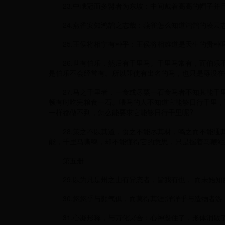
23.中峨冠而多髯者为东坡：中间戴着高高的帽子并
24.燕雀安知鸿鹄之志哉：燕雀怎么知道鸿鹄的凌云志
25.王侯将相宁有种乎：王侯将相难道是天生的贵种吗
26.世有伯乐，然后有千里马。千里马常有，而伯乐
是伯乐不会经常有。所以即使有出名的马，也只是辱没在
27.马之千里者，一食或尽粟一石食马者不知其能千里
顿有时吃完粮食一石。喂马的人不知道它能够日行千里，
一样都做不到，怎么能要求它能够日行千里呢?
28.策之不以其道，食之不能尽其材，鸣之而不能通其
能，千里马嘶鸣，却不能懂得它的意思，只是握着马鞭站到
第五册
29.以为凡是州之山有异态者，皆我有也， 而未始知
30.悠悠乎与颢气俱，而莫得其涯;洋洋乎与造物者游
31.心凝形释，与万化冥合：心神凝住了，形体消散