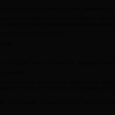
其喜洋洋者矣：这时登上这岳阳楼，就有心胸开朗，精神愉快;荣辱全忘
不以物喜，不以己悲;居庙堂之高则忧其民;处江湖之远则忧其君：唉!我曾
兴，也不因为自己遭遇坏而悲伤;在朝廷里做高官就担忧他的百姓;处在僻
愁之前就忧愁，天下人的快乐之后才快乐。
一道呢?”
，舍生而取义者也：生命，也是我想要的;正义，也是我想要的。(如果)生
亡的关键时刻啊。
有作奸犯科及为忠善者，宜付有司论其刑赏，以昭陛下平明之理，不宜偏
触犯法令的人和尽忠行善的人，应当交付主管官评判他们应得的惩罚和奖
贤臣，此后汉所以倾颓也：君王接近贤臣，疏远小人，这是先汉得以昌盛