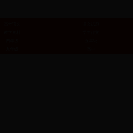
高考语文
语文试题
教学资料
学生作文
四年级
五年级
九年级
高中