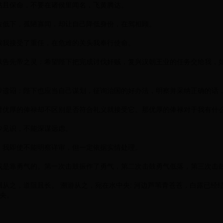
姑且保命，不要在诸侯里闻名，飞黄腾达。
位低下，孤陋寡闻，却让自己降低身份，在驾相顾。
候我接受了重任，在危难的关头我奉行使命。
以告先帝之灵：希望陛下把完成讨伐奸贼，复兴汉朝王业的任务交给我，
帝遗诏：陛下也应当自己谋划，征询治国的好办法，明察并采纳正确的话
优厚的俸禄却不区别是否符合礼义就接受它。那优厚的俸禄对于我有什么
少见识，不能深谋远虑。
，我即使不能明察详审，但一定依据实情处理。
战是靠勇气的。第一次击鼓振作了勇气，第二次击鼓勇气低落，第三次击
从之，道阻且长。 溯游从之，宛在水中央: 河边芦苇青苍苍，白露已经
央。