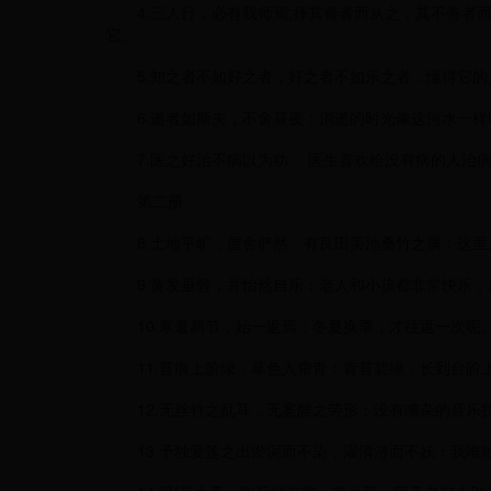
4.三人行，必有我师焉;择其善者而从之，其不善者而
它。
5.知之者不如好之者，好之者不如乐之者：懂得它的
6.逝者如斯夫，不舍昼夜：消逝的时光像这河水一样
7.医之好治不病以为功： 医生喜欢给没有病的人治病
第二册
8.土地平旷，屋舍俨然，有良田美池桑竹之属：这里
9.黄发垂髫，并怡然自乐：老人和小孩都非常快乐，
10.寒暑易节，始一返焉：冬夏换季，才往返一次呢
11.苔痕上阶绿，草色入帘青：青苔碧绿，长到台阶
12.无丝竹之乱耳，无案牍之劳形：没有嘈杂的音乐
13.予独爱莲之出淤泥而不染，濯清涟而不妖：我唯