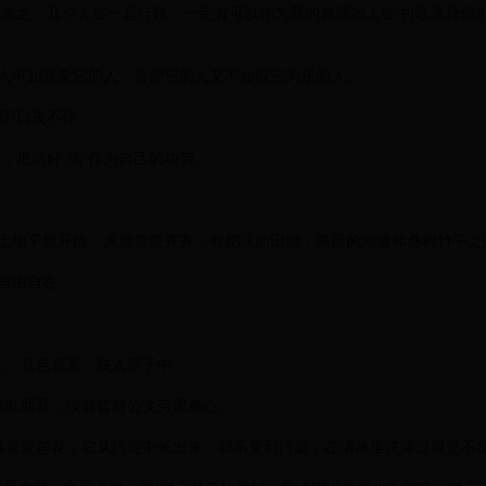
改之：几个人在一起行路，一定有可以作为我的教师的人在中间;选择他
人不如喜爱它的人，喜爱它的人又不如以它为乐的人。
呀!日夜不停。
，把治好“病”作为自己的功劳。
土地平坦开阔，房屋整整齐齐，有肥沃的田地，美丽的池塘和桑树竹子之
自由自在。
。
上，草色青葱，映入帘子中。
扰乱两耳，没有官府公文劳累身心。
独喜爱莲花，它从污泥中长出来，却不受到污染，在清水里洗涤过但是不