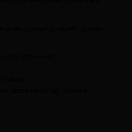
莲花的爱好，像我一样的人还有什么人呢?对于牡丹的爱
有一点中断的地方;重重的悬崖，层层的峭壁，足以遮挡天
错，原来那是竹子和柏树的影子。
。
和别人虚情客套。
多补丁，饭篮子和瓢里经常是空的，可他安然自若!