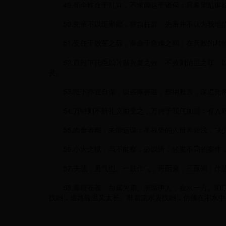
49.苟全性命于乱世，不求闻达于诸侯：只希望乱世
50.先帝不以臣卑鄙，狠自枉屈：先帝并不认为我地
51.受任于败军之际，奉命于危难之间：在兵败的时
52.愿陛下托臣以讨贼兴复之效，不效则治臣之罪，
灵。
53.陛下亦宜自谋，以咨诹善道，察纳雅言，深追先
54.万钟则不辨礼义而受之，万钟于我何加焉：有人对
55.肉食者鄙，未能远谋：有权势的人目光短浅，缺
56.小大之狱，虽不能察，必以情：轻重不同的案件
57.夫战，勇气也。一鼓作气，再而衰，三而竭：作
58.蒹葭苍苍，白露为霜。所谓伊人，在水一方。溯洄
找她，道路险阻又太长。顺着流水去找她，仿佛在那水中