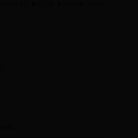
们的长处来学习，他们的短处，自己如果也有，就要改掉
类。
显得妖媚。