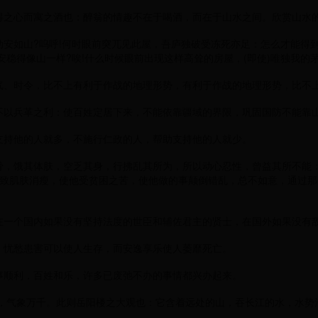
得之心而寓之酒也：醉翁的情趣不在于喝酒，而在于山水之间。欣赏山水
安如山?呜呼!何时眼前突兀见此屋，吾庐独破受冻死亦足：怎么才能得
安稳得像山一样?唉!什么时候眼前出现这样高耸的房屋，(即使)唯独我的
气、时令，比不上有利于作战的地理形势，有利于作战的地理形势，比不
不以兵革之利：使百姓定居下来，不能依靠疆域的界限，巩固国防不能靠
支持他的人就多，不施行仁政的人，帮助支持他的人就少。
骨，饿其体肤，空乏其身，行拂乱其所为，所以动心忍性，曾益其所不能
致肌肤消瘦，使他受贫困之苦，使他做的事颠倒错乱，总不如意，通过那
在一个国内如果没有坚持法度的世臣和辅佐君主的贤士，在国外如果没有
，忧愁患害可以使人生存，而安逸享乐使人萎靡死亡。
事顺利，百姓和乐，许多已废弛不办的事情都兴办起来。
，气象万千。此则岳阳楼之大观也：它含着远处的山，吞长江的水，水势