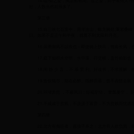
14.噫!菊之爱，陶后鲜有闻。莲之爱，同予者何人?
好，人数当然就很多了。
第三册
15.自三峡七百里中，两岸连山，略无阙处;重岩叠嶂
日。如果不是正午和半夜，就看不到太阳和月亮。
16.虽乘御风不以疾也：即使骑上快马，驾着长风，
17.庭下如积水空明，水中藻、荇交横，盖竹柏影也
18.闲 静 少 言 ，不 慕 荣 利。好读书，不求甚
19.造饮辄尽，期在必醉。既醉而退，曾不吝惜去留
20.环堵萧然 ，不蔽风日 ; 短褐穿结， 簟瓢屡空
21.不戚戚于贫贱，不汲汲于富贵：不为贫贱而忧虑
第四册
22.北方有侮臣者，愿借子杀之：北方有人欺负我，