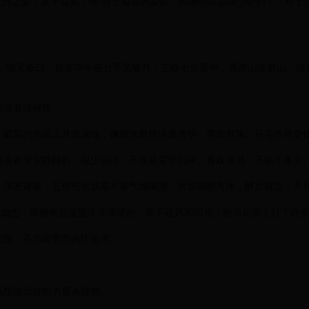
牡丹之爱，宜乎众矣：唉!对于菊花的爱好，陶渊明以后很少听到了。对于
，隐天蔽曰。自非亭午夜分不见羲月：三峡七百里中，两岸山连着山，没
也没有这样快。
：庭院的地面上月光满地，像积水那样清澈透明，里面有藻、荇等水草交
解：他喜欢安安静静的，很少说话，不羡慕荣华利禄。喜欢读书，不钻牛角尖
：亲友请客，五柳先生就毫不客气地喝酒，而且喝醉方休，醉后就走，不
， 晏如也：简陋的居室里冷冷清清的，遮不住风和阳光：粗布短衣上打了许
悲伤，不为富贵而匆忙追求。
我想借助你的力量杀掉他。