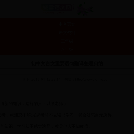
中考语文
语文资料
三年级
八年级
初中文言文重要语句翻译整理归纳
时间:2015-01-12 22:11
来源：
http://www.5idmw.com
懂得新的知识，这样的人可以做老师了。
思考，就迷惑不解;光思考却不去读书学习，就会疑惑而无所得。
学的知识，学习却不感觉满足，教导他人不知疲倦。