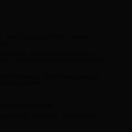
也：世间有了伯乐，然后才有千里马。千里马经常有，可
出名。
常马等不可得，安求其能千里也?：日行千里的马，吃一
不足，才能和优点不能从外面表现。尚且想要和普通的马
驾驭它不采用正确的方法，喂养它不能够充分发挥它的才
是真的不认识千里马啊!
，但未曾知道西山的怪异独特。
的边界;无边无际，与大自然游玩，不知道它们的尽头。