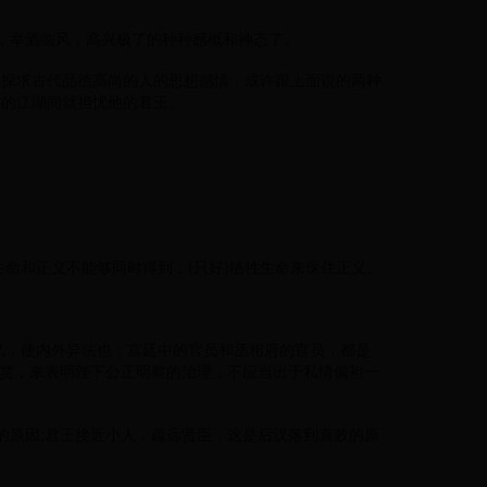
，举酒临风，高兴极了的种种感概和神态了。
经探求古代品德高尚的人的思想感情，或许跟上面说的两种
远的江湖间就担忧他的君王。
命和正义不能够同时得到，(只好)牺牲生命来保住正义。
私，使内外异法也：宫廷中的官员和丞相府的官员，都是
赏，来表明陛下公正明察的治理，不应当出于私情偏袒一
的原因;君王接近小人，疏远贤臣，这是后汉落到衰败的原