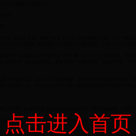
且有很多胡须的人是苏东坡。
向呢!
?
不常有。故虽有名马，祗辱于奴隶人之手，骈死于槽枥之间，不以千里称
仆役的马夫的手里，和普通的马一起死在马厩的里面，不因为日行千里而
而食也。是马也，虽有千里之能，食不饱，力不足，才美不外见，且欲与
而没有喂养。所以这样的马，虽然有日行千里的才能，但是吃不饱，力气
意，执策而临之，曰：“天下无马!”呜呼，其真无马邪?其真不知马也：
它的跟前，说：“天下没有千里马!”唉，难道是真的没有千里马吗?恐怕
西山之怪特：以为凡是这个州的山有奇异形态的，都为我所拥有、欣赏了
点击进入首页
，而不知其所穷：心神无穷无尽地与天地间的大气融合，没有谁知道它们
了，与万物暗暗地融合为一体。