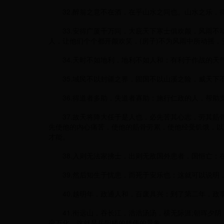
32.醉翁之意不在酒，在乎山水之间也。山水之乐，
33.安得广厦千万间，大庇天下寒士俱欢颜，风雨不动
人，让他们个个都开颜欢笑，(房子)不为风雨中所动摇，
34.天时不如地利，地利不如人和：有利于作战的天
35.域民不以封疆之界，固国不以山溪之险，威天下
36.得道者多助，失道者寡助：施行仁政的人，帮助
37.故天将降大任于是人也，必先苦其心志，劳其筋
先使他的内心痛苦，使他的筋骨劳累，使他经受饥饿，以
才能。
38.入则无法家拂士，出则无敌国外患者，国恒亡：
39.然后知生于忧患，而死于安乐也：这就可以说明
40.越明年，政通人和，百废具兴：到了第二年，政
41.衔远山，吞长江，浩浩汤汤，横无际涯;朝晖夕阴
变万化。这就是岳阳楼的雄伟的景象。