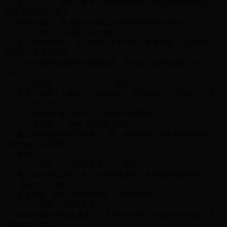
蓝天，白云、绿树、青草、祖国风景如画，我们是祖国的花朵，
是快乐的小鸟，是幸
福的中国娃，请大家欣赏舞蹈《梳着羊角辫的中国娃》
14、二⑸班 童话剧《丑小鸭》
金子早晚会发光。丑小鸭历经千辛万苦，重重磨难，之后变成了
白天鹅。那是因为它
心中有着对美好梦想不懈地追求。请欣赏二⑸班童话剧《丑小
鸭》。
15、四⑴班 《小兵丫》 （舞蹈）
军营，是多少人憧憬，向往的地方。四⑴班的三个女生穿上了军
装，成了真正的女
兵，你看她们多么有开心，多么的英姿飒爽。
16、五③班 快板《校园廉洁赞歌》
廉洁的歌已响在我们的耳边，听，廉洁的花已开在我们的校园，
请听快板《校园廉洁
赞歌》
17、六⑷班 《举手发言》 （舞蹈）
童心是冰清玉洁的，童言是无拘无束的，童声是清脆悦耳的。
瞧，课堂上小手如林，
妙语连珠。同学们尽情地跳吧，尽情地舞吧！
18、六⑤班 《巧立名目》
俗话说得好“有理走遍天下，无理寸步难行”,可是在当今社会，无
理也能找出理来，