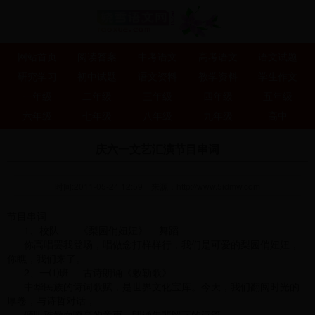
网站首页
阅读答案
中考语文
高考语文
语文试题
研究学习
初中试题
语文资料
教学资料
学生作文
一年级
二年级
三年级
四年级
五年级
六年级
七年级
八年级
九年级
高中
庆六一文艺汇演节目串词
时间:2011-05-24 12:59
来源：
http://www.5idmw.com
节目串词
1、校队 《梨园俏妞妞》 舞蹈
你高唱罢我登场，唱做念打样样行，我们是可爱的梨园俏妞妞，
你瞧，我们来了。
2、一⑴班 古诗朗诵《敕勒歌》
中华民族的诗词歌赋，是世界文化宝库。今天，我们翻阅时光的
厚卷，与诗哲对话，
倾听稚嫩而嘹亮的童声，朗诵先辈留下的诗篇。