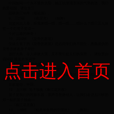
中国如同一个永不落的太阳，她正以汹涌澎湃的气势前进，我们
热爱祖国，请欣赏三
⑹班的三句半《颂祖国》。
9、三⑺班 《南泥湾》 （独舞）
花篮的花儿香，听我来唱一唱，唱一唱……唱什么？唱三五九旅
把一个烂荒子变成一
个好江南的神奇！
10、四⑷班 《皇帝的新装》
安徒生笔下的《皇帝的新装》恋必同学们并不陌生，愚蠢虚伪的
皇帝赤裸着身子举行
游行大典，令人捧腹大笑，又不禁引起人们的深思……请欣赏由
四⑷班 陈俊肖等同学
点击进入首页
表演话剧 《皇帝的新装》
11、学校办公室 《北京欢迎你》
奥运会虽然过去了，但奥运精神却永远流传，我们仍然会对外国
人说：北
京欢迎你，中国。
12、五⑴班 笛子独奏《春江花月夜》
笛子是我们的民族乐器，那声音悠扬动人，让我们走进五⑴班的
郑一航的笛子独奏—
—《春江花月夜》
13、一⑽班 《梳着羊角辫的中国娃》 （舞蹈）