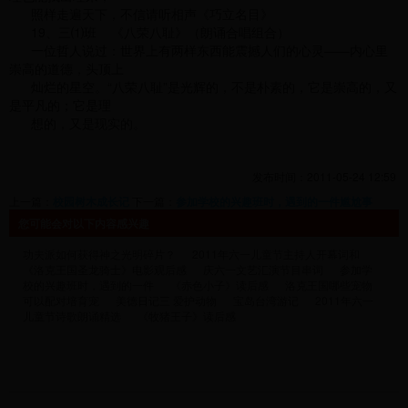
照样走遍天下，不信请听相声《巧立名目》
19、三⑴班 《八荣八耻》（朗诵合唱组合）
一位哲人说过：世界上有两样东西能震撼人们的心灵——内心里
崇高的道德，头顶上
灿烂的星空。“八荣八耻”是光辉的，不是朴素的，它是崇高的，又
是平凡的；它是理
想的，又是现实的。
发布时间：2011-05-24 12:59
上一篇：
校园树木成长记
下一篇：
参加学校的兴趣班时，遇到的一件尴尬事
您可能会对以下内容感兴趣
功夫派如何获得神之光明碎片？
2011年六一儿童节主持人开幕词和
《洛克王国圣龙骑士》电影观后感
庆六一文艺汇演节目串词
参加学
校的兴趣班时，遇到的一件
《赤色小子》读后感
洛克王国哪些宠物
可以配对培育宠
美德日记三 爱护动物
宝岛台湾游记
2011年六一
儿童节诗歌朗诵精选
《牧猪王子》读后感