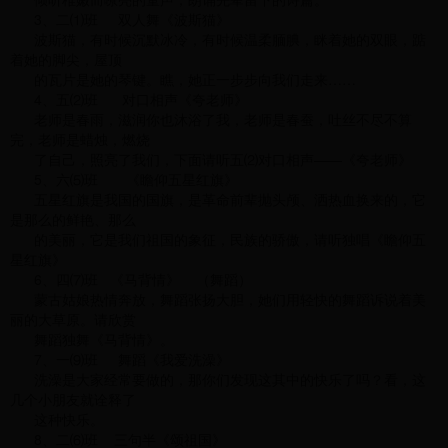
3、二⑴班 双人舞《波斯猫》
波斯猫，有时候沉默冰冷，有时候温柔腼腆，眯着她的双眼，踮
着她的脚尖，屋顶
的瓦片是她的琴键。瞧，她正一步步向我们走来……
4、五⑵班 对口相声《夸老师》
老师是春雨，滋润你也沐浴了我，老师是春蚕，吐丝不尽不算
完，老师是蜡烛，燃烧
了自己，照亮了我们，下面请听五⑵对口相声——《夸老师》
5、六⑸班 《瞻仰五星红旗》
五星红旗是我国的国旗，是革命前辈抛头颅、洒热血换来的，它
是那么的鲜艳、那么
的美丽，它是我们祖国的象征，民族的骄傲，请听独唱《瞻仰五
星红旗》
6、四⑺班 《马背情》 （舞蹈）
蒙古姑娘热情奔放，舞蹈张扬大胆，她们用轻快的舞蹈诉说着美
丽的大草原。请欣赏
舞蹈独舞《马背情》。
7、一⑼班 舞蹈《我爱洗澡》
洗澡是大家经常要做的，那你们发现这其中的快乐了吗？看，这
几个小朋友就诠释了
这种快乐。
8、二⑹班 三句半《颂祖国》