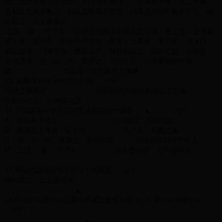
臣，臣之客欲有求于臣，皆以美于徐公。今齐地方千里，百二十城，
宫妇左右莫不私王，朝廷之臣莫不畏王，四境之内莫不有求于王：由
此观之，王之蔽甚矣。”
王曰：“善。”乃下令：“群臣吏民能面刺寡人之过者，受上赏；上书谏
寡人者，受中赏；能谤讥于市朝，闻寡人之耳者，受下赏。”令初下，
群臣进谏，门庭若市；数月之后，时时而间进；期年之后，虽欲言，
无可进者。燕、赵、韩、魏闻之，皆朝于齐。此所谓战胜于朝
廷。 节选自《邹忌讽齐王纳谏》）
15. 解释下列句子中加点的词。（3分）
⑴臣之妻私臣 ⑵群臣吏民能面刺寡人之过者
⑶数月之后，时时而间进
16.下面选项中加点词的意义相同的一项是（ ▲ ）。（3分）
A．皆以美于徐公 不以物喜，不以己悲
B．闻寡人之耳者，受下赏 孔子云：何陋之有
C．燕、赵、韩、魏闻之，皆朝于齐 日扳仲永环谒于邑人
D．王曰：“善。”乃下令 问今是何世，乃不知有汉
17.用现代汉语写出下面句子的意思。（2分）
由此观之，王之蔽甚矣。
▲
18.邹忌的进谏为什么能让齐威王接受并称“善”？ 请你作简要分析。
（3分）
▲