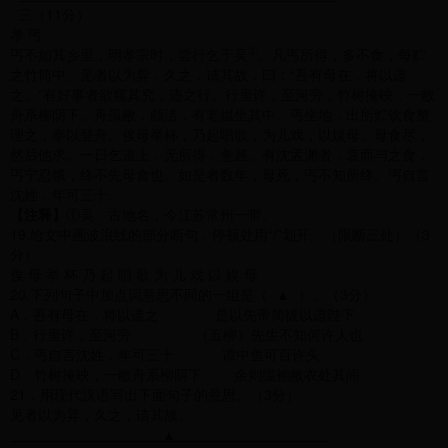
三（11分）
孝 丐
①
丐不如其乡里，明孝宗时，尝行乞于吴
。凡丐所得，多不食，每贮
之竹筒中。见者以为异，久之，诘其故，曰：“吾有母在，将以遗
之。”有好事者欲窥其究，迹之行。行里许，至河旁，竹树掩映，一敝
舟系柳阴下。舟虽敝，颇洁，有老媪坐其中。丐坐地，出所贮饮食整
理之，奉以登舟。俟母举杯，乃起唱歌，为儿戏，以娱母。母食尽，
然后他求。一日乞道上，无所得，惫甚。有沈孟渊者，哀而与之食，
丐宁忍饿，终不先母食也。如是者数年，母死，丐不知所终。丐自言
沈姓，年可三十。
【注释】
①吴：古地名，今江苏常州一带。
19.给文中画波浪线的部分断句，停顿处用“/”划开。（限断三处）（3
分）
俟 母 举 杯 乃 起 唱 歌 为 儿 戏 以 娱 母
20.下列句子中加点词意思不同的一组是（ ▲ ）。（3分）
A．吾有母在，将以遗之 是以先帝简拔以遗陛下
B．行里许，至河旁 （五柳）先生不知何许人也
C．丐自言沈姓，年可三十 谭中鱼可百许头
D．竹树掩映，一敝舟系柳阴下 余则缊袍敝衣处其间
21．用现代汉语写出下面句子的意思。（3分）
见者以为异，久之，诘其故。
▲