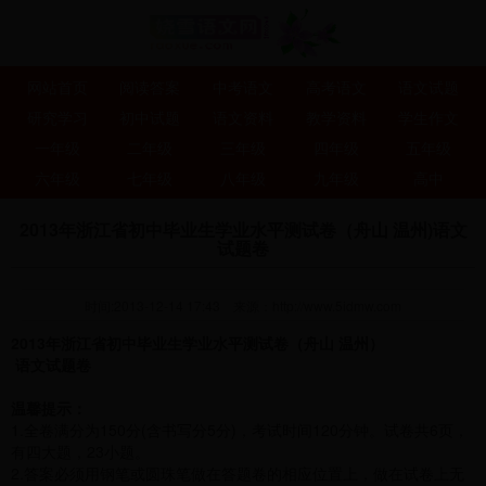
网站首页
阅读答案
中考语文
高考语文
语文试题
研究学习
初中试题
语文资料
教学资料
学生作文
一年级
二年级
三年级
四年级
五年级
六年级
七年级
八年级
九年级
高中
2013年浙江省初中毕业生学业水平测试卷（舟山 温州)语文
试题卷
时间:2013-12-14 17:43
来源：
http://www.5idmw.com
2013
年浙江省初中毕业生学业水平测试卷（舟山
温州）
语文试题卷
温馨提示：
1.全卷满分为150分(含书写分5分)，考试时间120分钟。试卷共6页，
有四大题，23小题。
2.答案必须用钢笔或圆珠笔做在答题卷的相应位置上，做在试卷上无