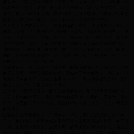
的念头一下就活蹦乱跳地冒了出来。有了念头，第二天，我就和一位
同事去山下寻狗。谁知，我们走了几户农家，却一直没有结果。我们
知道，喂大一条狗不容易，农民和狗早已有了感情，不是有特别紧要
的事情，谁也舍不得卖。但我们不死心，继续在村里寻找。
⑶又走了几户农家，终于，在最偏远的一户里，我们看见了一条壮实
的本地土狗。那土狗的样子，特别惹人喜欢。我们找到狗的主人。主
人是一个老实巴交的农民，大约四十岁左右，但一脸的皱纹，却跟树
杈子没两样。当我们上前说明来意，农民的头立马就摇得像拨浪鼓。
我回头看了一眼同事，摊摊手，做了一个无奈的表情。此时，同事的
两眼，正死死地盯着那条土狗。我回过头，看了一眼农民，说了一个
平时我连想也不敢想的价钱。
⑷农民先是一愣，随后看了看屋里，顺着农民的目光，我们看见屋里
的床上躺着一位面容憔悴的妇女。那妇女干生生的脸上，竟没有一点
儿肌肤应有的光泽。我知道农民的心动了。看来还是钱能通神。我的
脸上，溢出了一丝不易察觉的微笑。
⑸这时，农民再次看了一眼床上躺着的妇女，取下嘴里含着的烟杆，
走到了拴狗的柱子前。我接过拴狗的绳子时，农民的儿子放学走进了
院子。农民的儿子十岁左右，虽说穿得有点破，却是一个长得很阳光
的小男孩。
⑹男孩听说我要买狗，一下呆住了。片刻，男孩反应过来，蹲下身
子，一把抱着狗，嘴里大喊着不卖不卖！农民看男孩的样子，身子僵
了僵，也慢慢地蹲下去。农民在男孩的耳边不停地说着什么。
男孩双
手抱着狗，瞬间，一串串泪珠，就在男孩的脸上，落雨一样地婆娑了