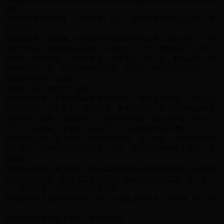
起来
。
⑺我和同事愣在那里，不知所措。那天，我和同事牵着狗上山时，谁
也没说话。
⑻回到站里，看见狗，站里的同事全欢呼雀跃起来，整个小站一下就
焕发了生机。我把狗拴在厨房门口的树上，一个人悄悄地回了宿舍。
⑼谁知，吃过晚饭，同事跑来说，狗不见了！我一听，翻身起床，到
拴狗的地方一看，狗是扯断绳子跑的。我知道，狗肯定又跑回去了，
狗是通灵性的，认识路。
⑽此时，雨，忽然大了起来。
⑾回到值班室，听着外面越来越大的雨声，想到丢失的狗，同事们开
始互相埋怨。坐在那里，我没说话，脑中闪现的，是小男孩抱着狗流
泪的样子。忽然，门外传来了汪汪的两声狗叫。我心里一惊，跑出门
看，上午的男孩，牵着狗，站在门口，浑身被雨水淋得透湿。
⑿男孩看见我，脸上露出一丝憨厚的笑容，说，叔叔，你们买的狗跑
回了我家，我爸叫我给你们送来。说完，男孩把手中的绳子递到了我
的面前。
⒀
我站在那里，傻了似的，目光虚虚的不敢去碰男孩的眼睛，心里的
愧疚软软地堵着，就像泡了水的豆子，胀胀的透不过气来
。好一会
儿，反应过来，我忙叫男孩进屋坐坐。
⒁男孩把绳子塞到我手中后，抹了一把脸上的雨水，转过身，跑入雨
中。
⒂屋里的同事愣在了那里，谁也不说话。