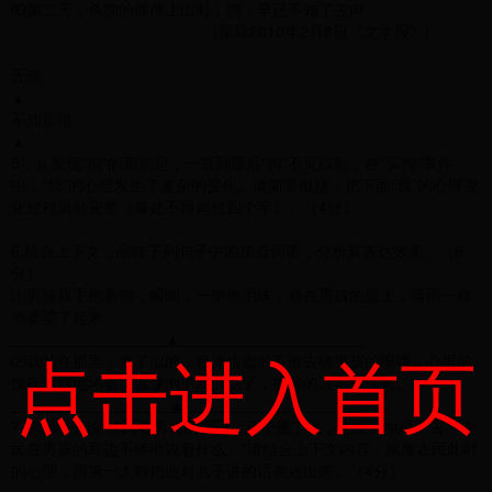
⒃第二天，杀狗的师傅上山时，狗，早已不知了去向。
(原载2010年2月8日《文学报》)
无奈
▲
不知所措
▲
5．从发现“狗”的那刻起，一直到最后“狗”不见踪影，在“买狗”事件
中，“我”的心理发生了复杂的变化。请简要概括，把下面“我”的心理变
化过程填补完整（每处不得超过四个字）。（4分）
6.结合上下文，品味下列句子中的加点词语，分析其表达效果。（6
分）
⑴男孩双手抱着狗，瞬间，一串串泪珠，就在男孩的脸上，落雨一样
地婆娑了起来。
▲
点击进入首页
⑵我站在那里，傻了似的，目光虚虚的不敢去碰男孩的眼睛，心里的
愧疚软软地堵着，就像泡了水的豆子，胀胀的透不过气来。
▲
7.第⑹段中说“农民看男孩的样子，身子僵了僵，也慢慢地蹲下去。农
民在男孩的耳边不停地说着什么。”请结合上下文内容，揣摩农民此时
的心理，用第一人称把他对儿子讲的话表述出来。（4分）