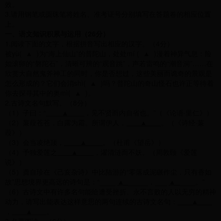
效。
3.请用钢笔或圆珠笔将姓名、准考证号分别填写在答题卷的相应位置
上。
一、语文知识积累与运用（26分）
1.阅读下面的文字，根据拼音写出相应的汉字。（4分）
被yù( ▲ )为“海上仙山”的普陀山，处处mí ( ▲ )漫着神异气息：险
如滚卵的“磐陀石”，清晰可辨的“观音跳”，声若雷鸣的“潮音洞”……在
欣赏大自然鬼斧神工的同时，你是否想过，这些美丽而诡奇的景观是
怎么形成的？它们会消shì( ▲ )吗？普陀山的奇山怪石也许正等待着
你去探寻其中的奥mì( ▲ )。
2.古诗文名句默写。（8分）
（1）子曰：“
▲
，见不贤而内自省也。”（《论语·里仁》）
（2）蒹葭苍苍，白露为霜。所谓伊人，
▲
。（《诗经·蒹
葭》）
（3）会当凌绝顶，
▲
。（杜甫《望岳》）
（4）予独爱莲之
▲
，濯清涟而不妖。（周敦颐《爱莲
说》）
（5）龚自珍在《己亥杂诗》中比陆游的“零落成泥碾作尘，只有香如
故”思想境界更高远的诗句是：“____
▲
_____，___
▲
____。”
（6）古诗文中有许多名句能给遭受挫折、永不言败的人以无穷的精神
动力，请写出能表达这样意思的两句连续的古诗文名句：
▲
，
▲
。