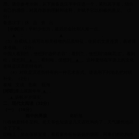
用。请你参考示例，从下面备选汉字中任选一个，紧扣其字形，结合
自己的感悟，对其作新的理解和诠释，并赋予它以积极的意义。（2
分）
备选汉字：休 品 夯 出
[
示例]
劣：平时少出力，最后总会比别人差一点。
▲
：
▲
。
（3）在横线上填写出相关植物的品质特征，使前后文意连贯，表述得
体准确。（2分）
中国人看到竹，便想到“虚怀若谷”；看到兰，便想到“清幽高洁”。看到
松，便想到
▲
；看到梅，便想到
▲
。这种凝结在字面上的文化
意味是汉语所特有的。
（4）对联是汉语所特有的一种艺术形式。请选用下列地名把对联
补全。（2分）
泰顺 文成 苍南 瓯海
[
对联]
雁山展颜年年
▲
，
▲
扬帆岁岁瑞安。
二、现代文阅读（32分）
（一）（16分）
雨中的男孩
葛昕旭
⑴春鳅夏鳝冬至狗。老天爷也知道这几天该吃狗肉了，天气骤然地就
冷了下来。
⑵晚上，坐在值班室里，看着窗外纷纷扬扬的细雨，同事们想吃狗肉