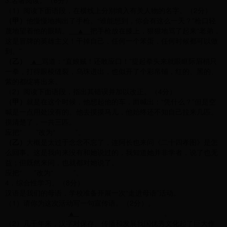
3.名著阅读。（6分）
（1）阅读下面语段，在横线上分别填入有关人物的名字。（2分）
（甲）
他慢慢地掏出了手枪。“谁能想到，你会有这么一天？”枪口轻
蔑地望着他的眼睛。
▲
把手枪放在膝上，狠狠地骂了起来“老弟，
这是冒牌的英雄主义！干掉自己，任何一个笨蛋，任何时候都可以做
到。”
（乙）
▲
骂道：“直娘贼！还敢应口！”提起拳头来就眼眶际眉梢只
一拳，打得眼棱缝裂，乌珠迸出，也似开了个彩帛铺，红的、黑的、
紫的都绽将出来。
（2）阅读下面语段，指出其错误并加以改正。（4分）
（甲）
就是在这个时候，他想起他的车，而喊出：“凭什么？”但是空
喊是一点用处没有的。他去摸摸马儿，他始终还不知自己拉来几匹。
摸清楚了，一共三匹。
应把“ ”改为“ ”。
（乙）
大概是太过于念念不忘了，连阿长也来问《二十四孝图》是怎
么回事。这是我向来没有和她说过的，我知道她并非学者，说了也无
益；但既然来问，也就都对她说了。
应把“ ”改为“ ”。
4．综合性学习。（8分）
汉语是我们的母语，学校准备开展一次“走进母语”活动。
（1）请你为这次活动写一句宣传语。（2分）。
▲
。
（2）几千年来，汉字对保存、传播和发展我国优秀文化起了巨大作