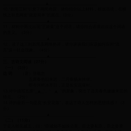
▲
10.“新闻三则”引发了网民热议，请你结合以上材料，根据语境，在横
线上补充网友“就是简单”的观点。(3分）
▲
11．材料中两次出现“正能量”这个词语，请你结合语境说说这个词语
的含义。（3分）
▲
12．读了这三则新闻及网络热评，请你谈谈我们应该如何应对“流
言”这一社会现象。（4分）
▲
三、古诗文阅读（27分）
（一）（5分）
边 词
（唐）张敬忠
五原春色旧来迟，二月垂杨未挂丝。
即今河畔冰开日，正是长安花落时。
13.诗中描写五原“
▲
”、“
▲
”的景象，突出了边关春色姗姗来迟的
特点。（2分）
14.诗的最后一句提及“长安花落”，表达了诗人怎样的思想情感？（3
分）
▲
（二）（11分）
于是入朝见威王，曰：“臣诚知不如徐公美。臣之妻私臣，臣之妾畏