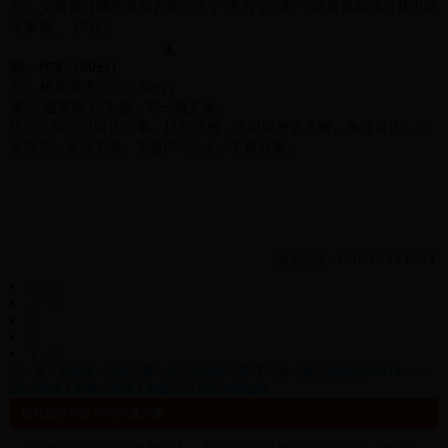
22．文章通过哪些事例表现了这个“孝丐”的“孝”？请简要概括出其中两
个事例。（2分）
▲
四、作文（60分）
23．根据要求作文（60分）
请以“追梦路上”为题，写一篇文章。
提示：你可以讲述故事，抒发情感，也可以发表见解。角度自选，立
意自定，文体不限。字数600以上，不得抄袭。
发布时间：2013-12-14 17:43
共2页:
上一页
1
2
下一页
上一篇：
对联题：志凌云霄，牛刀小试盼今日
下一篇：
青云实验中学2013——
2014年度上学期八年级上册语文12月水平测试卷
您可能会对以下内容感兴趣
父亲的自行车阅读答案 曾业桃
世说新语 王子猷居山阴 阅读答
李世民