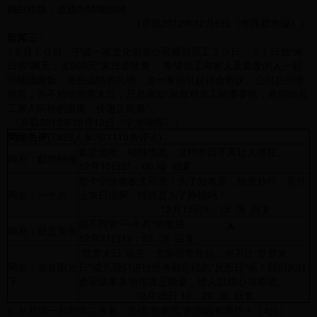
购白蜡烛，造成白蜡烛脱销。
（原载2012年12月6日《华西都市报》）
新闻三：
1２月１０日，宁波一家文化创意公司通知员工２０日、２１日放“末
日假”两天，发600元“末日遣散费”，希望员工与家人及最爱的人一起
吃顿团圆饭，送份温情的礼物。这一举动引起社会热议。公司总经理
坦言，并不相信世界末日，只是深知“家庭对员工的重要性，希望给员
工家人同样的温暖，传递正能量”。
（原载2012年12月12日《宁波晚报》）
网络热评
(7428人参与/1119条评论)
食盐也抢，蜡烛也抢，这样的日子真让人抓狂。
网友：黯然销魂
12月15日21：00 顶 回复
那个宁波老板太可恶！为了知名度，故意炒作，弄什
网友：一个兵
么末日假啊。纯粹是为了挣钱吗！
12月18日9：15 顶 回复
我不同意“一个兵”的看法。
▲
。
网友：就是简单
12月21日12：52 顶 回复
“世界末日”远去，太阳照常升起。何不让“世界末
网友：走在阳光
日”成为我们进行思考和总结的“反思日”呢？我们的社
下
会应该多多地传递正能量，给人以信心与希望。
12月25日 10：20 顶 回复
9. 从新闻一和新闻二来看，造成“抢购风”的原因有哪些？（4分）