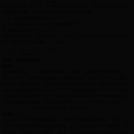
▲
8.小说的结尾“第二天，杀狗的师傅上山时，狗，早已不知了去向”这句
话颇耐人寻味。对狗不知去向的原因有多种理解：
A. 我或我的同事把狗放跑了；
B. 小男孩的父亲退了钱，又把狗要回来了；
C. 狗再次扯断绳子逃走了。
请谈谈你的理解，并简述理由。（提示：可以是上述三种理解中的一
种，也可以是其他理解。）（4分）
▲
（二）（14分）
新闻三则及
网络热评
新闻一：
2012年4月3日，兰州市各大超市人头攒动，抢购食盐热潮难以平息。
据记者了解，市民对缘何疯抢“绿色精制碘盐”说法不一。不少人看见
别人抢，就加入其中。市民李大妈一次性买了20袋，原因仅为一位亲
戚打来电话说这种盐以后不生产了。甘肃省盐务总局兰州分局计划管
理科科长张彦勇告诉记者：“我们从来没有接到关于个别种类的食盐涨
价或者要断货的通知。我省碘盐产量充足，供应不存在任何问题。”
（原载2012年4月5日《西部商报》）
新闻二：
“2012年12月21日黑暗降临后，连续三天地球将会是黑夜。”近期，这
个流言在四川省隆昌县的街头巷尾，以口口相传的方式不断扩散，不
断发酵，并演化出各种版本。近日，听信流言的市民在集市上疯狂抢