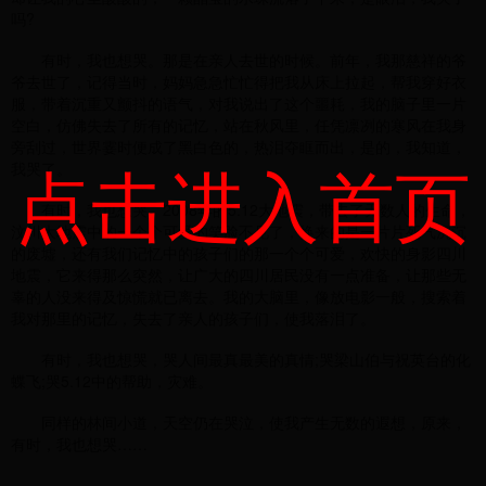
吗?
有时，我也想哭。那是在亲人去世的时候。前年，我那慈祥的爷
爷去世了，记得当时，妈妈急急忙忙得把我从床上拉起，帮我穿好衣
服，带着沉重又颤抖的语气，对我说出了这个噩耗，我的脑子里一片
空白，仿佛失去了所有的记忆，站在秋风里，任凭凛冽的寒风在我身
旁刮过，世界霎时便成了黑白色的，热泪夺眶而出，是的，我知道，
点击进入首页
我哭了。
有时，我也想哭。2008年的5.12大地震，带去了无数人的生命，
汶川大地震中的一个个可爱的笑脸不见了，换来的是一片片死气沉沉
的废墟，还有我们记忆中的孩子们的那一个个可爱，欢快的身影四川
地震，它来得那么突然，让广大的四川居民没有一点准备，让那些无
辜的人没来得及惊慌就已离去。我的大脑里，像放电影一般，搜索着
我对那里的记忆，失去了亲人的孩子们，使我落泪了。
有时，我也想哭，哭人间最真最美的真情;哭梁山伯与祝英台的化
蝶飞;哭5.12中的帮助，灾难。
同样的林间小道，天空仍在哭泣，使我产生无数的遐想，原来，
有时，我也想哭……