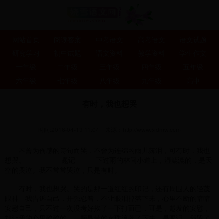
网站首页
阅读答案
中考语文
高考语文
语文试题
研究学习
初中试题
语文资料
教学资料
学生作文
一年级
二年级
三年级
四年级
五年级
六年级
七年级
八年级
九年级
高中
有时，我也想哭
时间:2016-04-13 11:04
来源：
http://www.5idmw.com
不曾为伤感的诗句而哭，不曾为连绵的雨儿落泪，可有时，我也
想哭。 —— 题记 下过雨的林间小道上，湿漉漉的，是天
空的哭泣。我不常常哭泣，只是有时。
有时，我也想哭。哭的是那一道红红的印记，还有周围人的轻蔑
眼神，我告诉自己，并强忍着，不让眼泪掉落下来，心里不断的暗暗
安慰自己，只不过一次没考好挨了一下打而已，可是，越发的安慰，
却让我的心里酸酸的，一颗晶莹的水珠流落了下来，是眼泪，我哭了