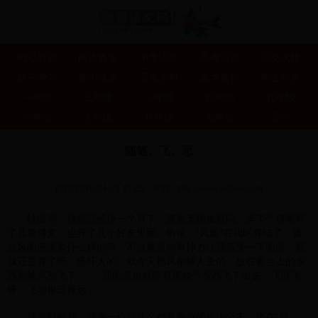
网站首页
阅读答案
中考语文
高考语文
语文试题
研究学习
初中试题
语文资料
教学资料
学生作文
一年级
二年级
三年级
四年级
五年级
六年级
七年级
八年级
九年级
高中
随笔。飞。思
时间:2016-04-13 11:05
来源：
http://www.5idmw.com
转眼间，放假已经快一个月了。真是无聊加郁闷。弄了个博客写
了几篇博文，也弄了几个好友里面。听说，“凤凰”在我区登陆了，遭
台风的感觉是什么样的啊，不过要是你有神力让我感受一下的话，那
我还是算了吧，怪吓人的。就今天那风都够人受的，放在窗台上的东
西都被风刮飞了 …… 我的笔也就随着那些个东西飞了出去，飞呀飞
呀，飞地很远很远 ……
孩童时的我，就像一位对什么都有兴趣的小小公主，坐在“皇