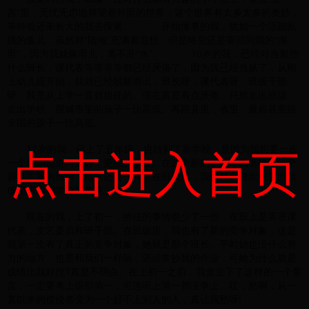
宫”里，无忧无虑地展望着外面的世界，这个世界有太多太多的奥妙，
等待着还未长大的我去探索。 开始懂事的我，犹如一个活蹦乱
跳的鱼儿，虽然对“陆地”充满着遐想，但是终究还是要回到我的“海
里”，因为我就像雨儿，离不开“水”。 10岁的我，已经对当那些
什么班长，课代表等等等等都已经厌倦了，因为我已经当腻了，从刚
上幼儿园开始，我就已经脱颖而出，班长呀，课代表呀，班级干部
呀，我是从上学一直就担任的。现在真是有点厌倦。只想走出班级，
走出学校，跟城市里的孩子一比高低。再跟县里，省里，最后甚至跟
全国的孩子一比高低。
点击进入首页
12岁的我，已上了五年级，也转到了新学校，是因为我想要一步
一个脚印地走向更好，更强的学校。在这个新的学校，我选择了一个
群英汇翠的班级，结果还是一样，在班级里，我依然不费吹灰之力就
成里班级和学校的焦点。
现在的我，上了初一，担任的事情也少了一些，在班上是英语课
代表，文艺委员和班干部。在班级里，我也有了新的竞争对象，这是
我第一次有了真正的竞争对象，她就是那个班长。平时她也没什么努
力的地方，也是和我们一样玩，还经常抄我的作业，可她为什么就是
成绩比我好捏?真是不明白。在上初一之前，我曾立下了这样的一个誓
言：一定要考上级部第一，可连班上第一都没争上。哎，愁啊，从一
直以来的佼佼者变为一个赶不上别人的人，真让我愁呀!