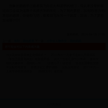
想象的翅膀早已载着我飞向北大和清华的校门，我从来没有怀疑
过自己会成为这两个名牌大学的学生，为了我的梦想，加油吧!努力吧!
梦想的翅膀，你使劲飞吧，载着我飞向另一个国度，加油，为了梦想
加油呀!!!!!!!!
发布时间：2016-04-13 11:05
上一篇：
有时，我也想哭
下一篇：
小学生人物作文：我的妈妈
您可能会对以下内容感兴趣
功夫派如何获得神之光明碎片？
2011年六一儿童节主持人开幕词和
《洛克王国圣龙骑士》电影观后感
庆六一文艺汇演节目串词
参加学
校的兴趣班时，遇到的一件
《赤色小子》读后感
洛克王国哪些宠物
可以配对培育宠
美德日记三 爱护动物
宝岛台湾游记
2011年六一
儿童节诗歌朗诵精选
《牧猪王子》读后感
访问电脑版