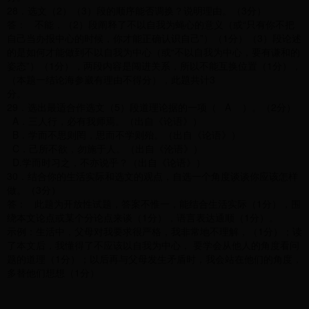
28．选文（2）（3）段的顺序能否调换？说明理由。（3分）
答： 不能，（2）段阐释了不以自我为蝇心的意义（或“只有你不把
自己当办报中心的时候，你才能正确认识自己”）（1分）（3）段论述
的是如何才能做到不以自我为中心（或“不以自我为中心，要有谦和的
姿态”）（1分），两段内容是闯进关系，所以不能互换位置（1分），
（本题一结论海参崴有理由不得分），此题共计3
分。
29．选出最适合作选文（5）段道理论据的一项（ A ）。（2分）
A．三人行，必有我师焉。（出自《论语》）
B．学而不思则罔，思而不学则殆。（出自《论语》）
C．己所不欲，勿施于人。（出自《沦语》）
D.学而时习之，不亦说乎？（出自《论语》）
30．结合你的生活实际和选文的观点，自选一个角度谈谈你应该怎样
做。（3分）
答： 此题为开放性试题，答案不惟一，能结合生活实际（1分），围
绕本文论点或某个分论点来谈（1分），语言表达通顺（1分）。
示例：生活中，父母对我要求很严格，我非常地不理解，（1分）；读
了本文后，我懂得了不应该以自我为中心， 要学会从他人的角度看问
题的道理（1分）；以后再与父母发生矛盾时，我会站在他们的角度，
多替他们想想（1分）