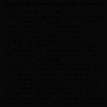
朝常常以“天朝上国”自居，闭关锁国，没有认识到自身各种弊病，从
而日益落后于世界。
后人再看历史，无不扼腕叹息。因此跳出自我，
并审视自我，才能认识自我，并完善自我。
（3）不以自我为中心，就要有谦和的姿态。北大校长、国学大师季羡
林以一位平凡老者的身份替一位入校新生看行李，一看就是几个小
时，不恼不怒，反倒用一句“没关系”化解了那名新生的不安。著名影
星林志玲在参加一个宣传活动时，很多经销商都和她握手。有人注意
到身高 174公分又穿着高跟鞋的林志玲，一定会膝盖微弯，蹲到和对
方一样的高度，眼神平视地和对方握手。那天地总共蹲了八十几次。
生活中，有些人总是以自我为中心，对每个人都保持一种“高姿态”，
这种人其实最无实绩。反而是季羡林和林志玲这样的人，以谦和的姿
态平等待人，更显高贵。无论是个人还是民族，都需要学会尊重池
人，不以自我为中心，保持自身的风度与姿态。
（4）不以自我为中心，还要学会从他人的角度看世界，而不单从自身
出发。或许你以为自己是万众瞩目的大明星，是舞台的焦点，可是，
在一个农民眼里，你只是个普通的人，远不及他的庄稼重要。或许你
正逼着自己的孩子去上各种各样的补习班，殊不知在他们眼里，蓝
天、白云、草地、游戏才能构成最美的童年。所以，在别人眼中你不
一定耀眼，你要用他人的眼光看到自己的卑微。在孩子眼中你奉为金
科玉律的东西可能一定耀眼，你要用他人的眼光看到自己的卑微。在
孩子眼中，你奉为金科玉律的东西可能一文不值，所以你要以孩子的
眼光去帮助他们找到幸福与快乐。从他人的角度看世界，你将看到更