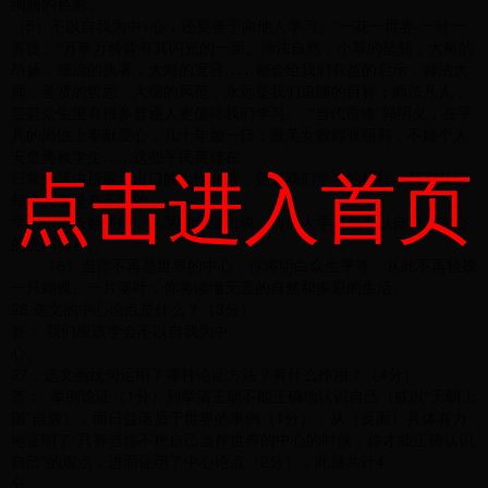
绚丽的色彩。
（5）不以自我为中+心，还要善于向他人学习。“一花一世界-一叶一
菩提。“万事万特皆有其闪光的一面。师法自然，小草的坚韧，大树的
昂扬，细流的执著，大海的宽容……都会给我们有益的启示：师法大
师，圣贤的哲思，大儒的风范，永远是我们追随的目标；师法凡人，
芸芸众生里有很多普通人更值得我们学习。 “当代雷锋”郭明义，在平
凡的岗位上奉献爱心，几十年如一日；最美女教师张丽莉，不顾个人
安危勇救学生……这些平民英雄在
点击进入首页
日常生活中所展示出口的人性光辉，更是我们学习的榜样，其实我们
每个人都是在不断的
学习中成长起来的。从某种程度上说，向他人学习是不以自我为中心
的更高境界。
（6）当你不再是世界的中心，你将明白众生平等，从此不再轻视
一只蝴蝶、一片落叶，你将读懂无言的自然和多彩的生活。
26.选文的中心论点是什么？（3分）
答： 我们应该学会不以自我为中
心。
27．选文画线句运用了哪种论证方法？有什么作用？（4分）
答： 举例论证（1分）列举清王朝不能正确地认识自己（或以“天朝上
国”自居），而日益落后于世界的事例（1分），从（反面）具体有力
地证明了“只有当你不把自己当作世界的中心的时候，你才能正确认识
自己”的观点，进而证明了中心论点（2分），此题共计4
分。