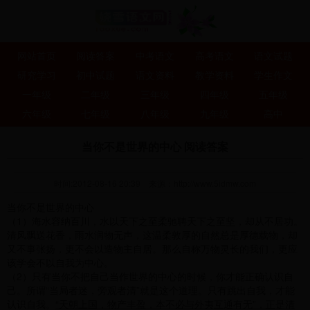
网站首页
阅读答案
中考语文
高考语文
语文试题
研究学习
初中试题
语文资料
教学资料
学生作文
一年级
二年级
三年级
四年级
五年级
六年级
七年级
八年级
九年级
高中
当你不是世界的中心 阅读答案
时间:2012-08-16 20:39
来源：
http://www.5idmw.com
当你不是世界的中心
（1）海水容纳百川，水以天下之至柔驰聘天下之至坚，却从不居功。
清风飘送花香，雨水润物无声，这温柔敦厚的自然总是厚德载物，却
又不事张扬，更不会以造物主自居。那么自称万物灵长的我们，更应
该学会不以自我为中心。
（2）只有当你不把自己当作世界的中心的时候，你才能正确认识自
己。所谓“当局者迷，旁观者清”就是这个道理。只有跳出自我，才能
认识自我。
“天朝上国，物产丰盈，本不必与外夷互通有无”，正是清