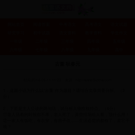
网站首页
阅读答案
中考语文
高考语文
语文试题
研究学习
初中试题
语文资料
教学资料
学生作文
一年级
二年级
三年级
四年级
五年级
六年级
七年级
八年级
九年级
高中
古董 耿春元
时间:2014-05-11 11:23
来源：
http://www.5idmw.com
1．这篇小说为什么以“古董”作为题目？请结合文章简要分析。（3
分）
2．下面是主人公说的两句话，试分析人物性格特点。（4分）
①老人活着的时候你不孝，老人死了，弄些排场给人看，顶什么用！
②一家人有饭吃，有衣穿，有房子住……生活必需的都有了，卖它干
啥？