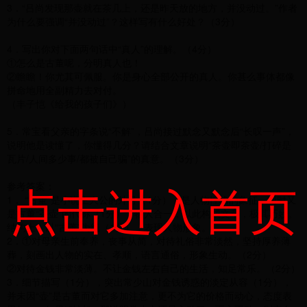
3．“吕尚发现那壶就在茶几上，还是昨天放的地方，并没动过。”作者
为什么要强调“并没动过”？这样写有什么好处？（3分）
4．写出你对下面两句话中“真人”的理解。（4分）
①怎么是古董呢，分明真人也！
②瞻瞻！你尤其可佩服。你是身心全部公开的真人。你甚么事体都像
拼命地用全副精力去对付。
（丰子恺《给我的孩子们》）
5．常宝看父亲的字条说“不解”，吕尚接过默念又默念后“长叹一声”，
说明他是读懂了，你懂得几分？请结合文章说明“茶壶即茶壶/打碎是
瓦片/人间多少事/都被自己骗”的真意。（3分）
点击进入首页
参考答案：
1． “古董”是小说主人公的外号（1分），是人物性格的象征，同时又
是古董“茶壶”的代称（1分），物人合一，以此构成文章，极其巧妙。
结构上，以“古董”为线（1分），表现人物形象。
2．①对母亲生前奉养，丧事从简，对待礼俗非常淡然，坚持厚养薄
葬，刻画出人物的实在、孝顺，语言通俗，形象生动。（2分）
②对待金钱非常淡薄。不让金钱左右自己的生活，知足常乐。（2分）
3．细节描写（1分），突出常少山对金钱诱惑的淡定从容（1分），
并未因“壶”是古董而对它多加注意，更不为它的价格而动心，态度表