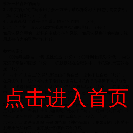
铁板一样森严的面颊
3．本文的人物描写采用了多种方法，请以第②段为例进行简要赏析。
（写出两种即可）（4分）
4．请说说题目“谁是你的重要他人”的作用。（2分）
5．结合全文，请谈谈你对第⑩段画线句的理解。（4分）
如果它是合理的，就把它变成金色的风帆；如果它是晦暗的荆棘，就
用成熟有力的双手把它粉碎。
参考答案：
1．①跑调被除名，“我”羞愧难当（1分）；②听到老师又找“我”，内心
充满了幸福和憧憬（1分）；③默默站在合唱队中，“我”感到无言的委
屈（1分）。
2．两个“不由自主”的意思都是由不得自己，控制不住自己（1分）。
在第①句中，这个词写出了老师的谴责让“我”的行为姿势下意识地改
点击进入首页
变（突出老师谴责的话让“我”产生强烈的自卑感）（1分）。在第②句
中，这个词表现出几十年前的影响（伤害）已成为心中惨痛的记忆
（突出了当年所受的伤害之深重）（1分）。
3．示例1：“突然把指挥棒一丢，一个箭步从台上跳下来，侧着耳朵，
走到队伍里，歪着脖子听我们唱歌”是动作描写，一连串的动作写出长
辫子老师的急躁（表现她对工作的认真负责、投入、专注）；
示例2：“老师铁青着脸”是肖像描写（神态描写），形象刻画出长辫子
老师生气的样子（表现她对跑调的不能容忍）；