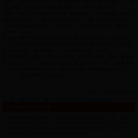
示例3：“现在总算找出来了，原来就是你！现在，我把你除名了！”是
语言描写，写出长辫子老师的脾气暴躁（批评学生不讲方式）；
示例4：“做了一个斩钉截铁的手势”“她叉着腰，一字一顿地说” 等细节
描写（动作描写），突出长辫子老师强势、武断、严厉的性格特征。
（找出并写对描写方法1分，分析1分；上述多种描写方法，写出任2
种即可；共4分）
4. 题目明确了本文的中心内容是写对“我”有重要影响的人；使用疑问
句，以疑问的语气引起读者的好奇心和阅读兴趣（借用一个心灵游戏
命名新颖别致，吸引读者）。（分号前后各1分，共2分）
5．“重要他人”（别人）的批评和建议，如果是合理的，就虚心接受并
尽力改正（1分），把批评当成是自己前进的动力（1分）；如果是别
人错误的指责和批评（1分），能心态平和，勇敢智慧地面对它（1
分）。（言之成理即可，共4分）
发布时间：2014-05-19 00:00
上一篇：
温暖的记忆
下一篇：
这个世界上，有的人需要仰视 陈鲁民
您可能会对以下内容感兴趣
那些卑微的母亲 阅读答案
学会看食品的“简历”范志红/说
雾霾
当你
不是世界的中心 阅读答案
如果你足够优秀/周海亮/阅读答案
十三岁男
孩的忧伤 玲珑
香椿/张晓风/阅读答案
谁是你的重要他人 毕淑敏
古
董 耿春元
筷子春秋
尊严的重量 阅读答案